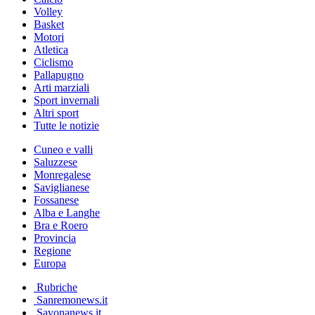
Volley
Basket
Motori
Atletica
Ciclismo
Pallapugno
Arti marziali
Sport invernali
Altri sport
Tutte le notizie
Cuneo e valli
Saluzzese
Monregalese
Saviglianese
Fossanese
Alba e Langhe
Bra e Roero
Provincia
Regione
Europa
Rubriche
Sanremonews.it
Savonanews.it