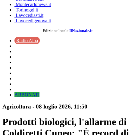
Montecarlonews.it
Torinoggi.it
Lavocediasti.it
Lavocedigenova.it
Edizione locale
IlNazionale.it
Radio Alba
ABBONATI
Agricoltura
-
08 luglio 2026
, 11:50
Prodotti biologici, l'allarme di
Coldiretti Cuneo: "È record di