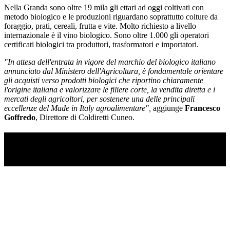
Nella Granda sono oltre 19 mila gli ettari ad oggi coltivati con
metodo biologico e le produzioni riguardano soprattutto colture da
foraggio, prati, cereali, frutta e vite. Molto richiesto a livello
internazionale è il vino biologico. Sono oltre 1.000 gli operatori
certificati biologici tra produttori, trasformatori e importatori.
"In attesa dell'entrata in vigore del marchio del biologico italiano
annunciato dal Ministero dell'Agricoltura, è fondamentale orientare
gli acquisti verso prodotti biologici che riportino chiaramente
l'origine italiana e valorizzare le filiere corte, la vendita diretta e i
mercati degli agricoltori, per sostenere una delle principali
eccellenze del Made in Italy agroalimentare",
aggiunge
Francesco
Goffredo
, Direttore di Coldiretti Cuneo.
TI RICORDI COSA È SUCCESSO L’ANNO
SCORSO AD AGOSTO?
Ascolta il podcast con le notizie da non dimenticare