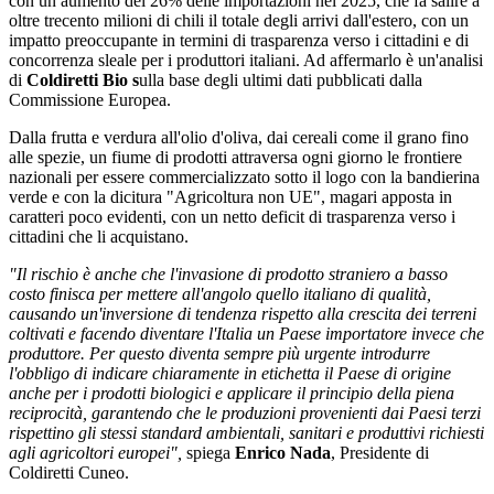
con un aumento del 26% delle importazioni nel 2025, che fa salire a
oltre trecento milioni di chili il totale degli arrivi dall'estero, con un
impatto preoccupante in termini di trasparenza verso i cittadini e di
concorrenza sleale per i produttori italiani. Ad affermarlo è un'analisi
di
Coldiretti Bio s
ulla base degli ultimi dati pubblicati dalla
Commissione Europea.
Dalla frutta e verdura all'olio d'oliva, dai cereali come il grano fino
alle spezie, un fiume di prodotti attraversa ogni giorno le frontiere
nazionali per essere commercializzato sotto il logo con la bandierina
verde e con la dicitura "Agricoltura non UE", magari apposta in
caratteri poco evidenti, con un netto deficit di trasparenza verso i
cittadini che li acquistano.
"Il rischio è anche che l'invasione di prodotto straniero a basso
costo finisca per mettere all'angolo quello italiano di qualità,
causando un'inversione di tendenza rispetto alla crescita dei terreni
coltivati e facendo diventare l'Italia un Paese importatore invece che
produttore. Per questo diventa sempre più urgente introdurre
l'obbligo di indicare chiaramente in etichetta il Paese di origine
anche per i prodotti biologici e applicare il principio della piena
reciprocità, garantendo che le produzioni provenienti dai Paesi terzi
rispettino gli stessi standard ambientali, sanitari e produttivi richiesti
agli agricoltori europei",
spiega
Enrico Nada
, Presidente di
Coldiretti Cuneo.