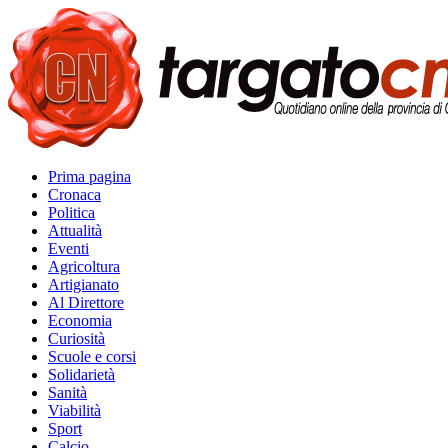
Prima pagina
Cronaca
Politica
Attualità
Eventi
Agricoltura
Artigianato
Al Direttore
Economia
Curiosità
Scuole e corsi
Solidarietà
Sanità
Viabilità
Sport
Calcio