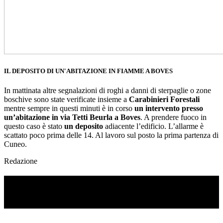
IL DEPOSITO DI UN'ABITAZIONE IN FIAMME A BOVES
In mattinata altre segnalazioni di roghi a danni di sterpaglie o zone
boschive sono state verificate insieme a
Carabinieri Forestali
mentre sempre in questi minuti è in corso
un intervento presso
un’abitazione in via Tetti Beurla a Boves
. A prendere fuoco in
questo caso è stato
un deposito
adiacente l’edificio. L’allarme è
scattato poco prima delle 14. Al lavoro sul posto la prima partenza di
Cuneo.
Redazione
TI RICORDI COSA È SUCCESSO L’ANNO
SCORSO AD AGOSTO?
Ascolta il podcast con le notizie da non dimenticare