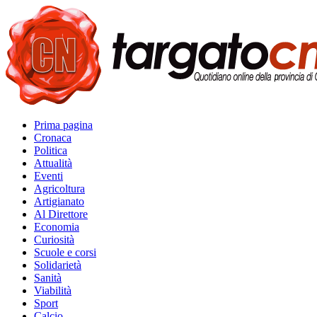
Prima pagina
Cronaca
Politica
Attualità
Eventi
Agricoltura
Artigianato
Al Direttore
Economia
Curiosità
Scuole e corsi
Solidarietà
Sanità
Viabilità
Sport
Calcio