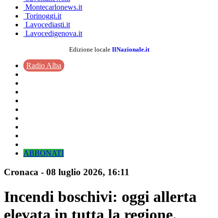
Montecarlonews.it
Torinoggi.it
Lavocediasti.it
Lavocedigenova.it
Edizione locale
IlNazionale.it
Radio Alba
ABBONATI
Cronaca
-
08 luglio 2026
, 16:11
Incendi boschivi: oggi allerta
elevata in tutta la regione.