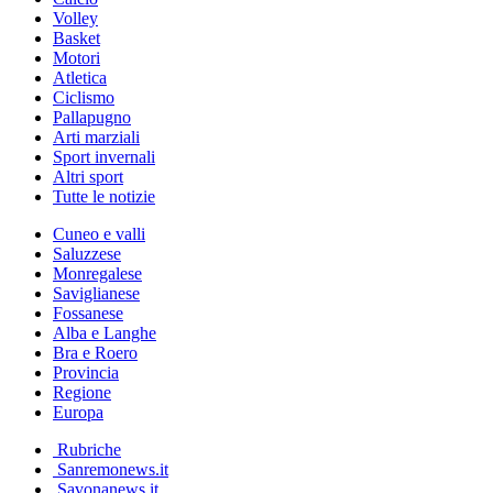
Volley
Basket
Motori
Atletica
Ciclismo
Pallapugno
Arti marziali
Sport invernali
Altri sport
Tutte le notizie
Cuneo e valli
Saluzzese
Monregalese
Saviglianese
Fossanese
Alba e Langhe
Bra e Roero
Provincia
Regione
Europa
Rubriche
Sanremonews.it
Savonanews.it