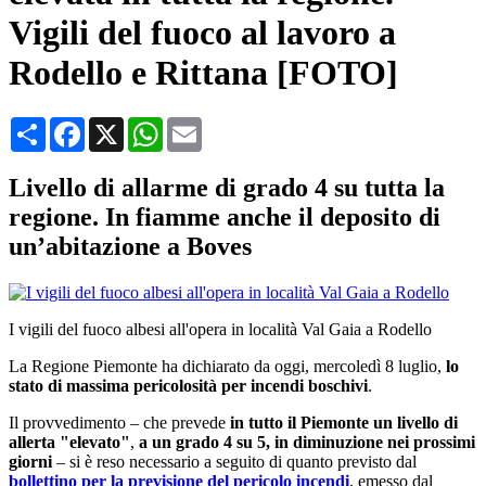
Vigili del fuoco al lavoro a
Rodello e Rittana [FOTO]
Condividi
Facebook
X
WhatsApp
Email
Livello di allarme di grado 4 su tutta la
regione. In fiamme anche il deposito di
un’abitazione a Boves
I vigili del fuoco albesi all'opera in località Val Gaia a Rodello
La Regione Piemonte ha dichiarato da oggi, mercoledì 8 luglio,
lo
stato di massima pericolosità per incendi boschivi
.
Il provvedimento – che prevede
in tutto il Piemonte
un livello di
allerta "elevato"
,
a un grado 4 su 5, in diminuzione nei prossimi
giorni
– si è reso necessario a seguito di quanto previsto dal
bollettino per la previsione del pericolo incendi
, emesso dal