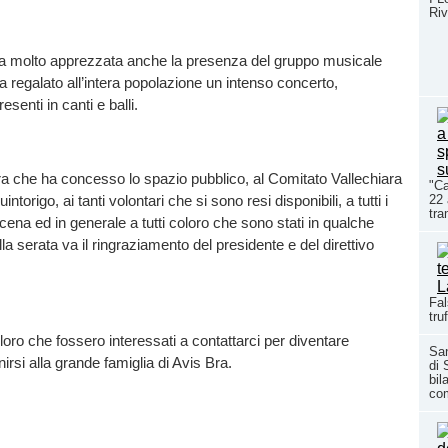
Riv
ta molto apprezzata anche la presenza del gruppo musicale
a regalato all’intera popolazione un intenso concerto,
esenti in canti e balli.
a che ha concesso lo spazio pubblico, al Comitato Vallechiara
"Ca
ntorigo, ai tanti volontari che si sono resi disponibili, a tutti i
22 
tra
 cena ed in generale a tutti coloro che sono stati in qualche
a serata va il ringraziamento del presidente e del direttivo
Fal
tru
oloro che fossero interessati a contattarci per diventare
San
irsi alla grande famiglia di Avis Bra.
di 
bil
co