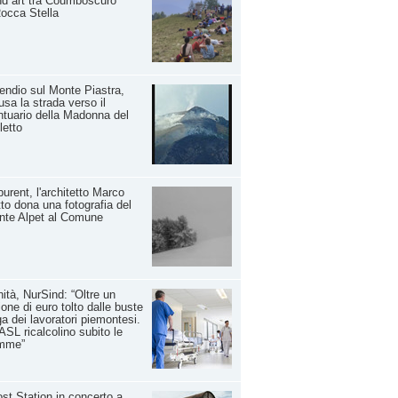
d art tra Coumboscuro
occa Stella
endio sul Monte Piastra,
usa la strada verso il
tuario della Madonna del
letto
urent, l'architetto Marco
to dona una fotografia del
nte Alpet al Comune
ità, NurSind: “Oltre un
ione di euro tolto dalle buste
a dei lavoratori piemontesi.
ASL ricalcolino subito le
mme”
ost Station in concerto a