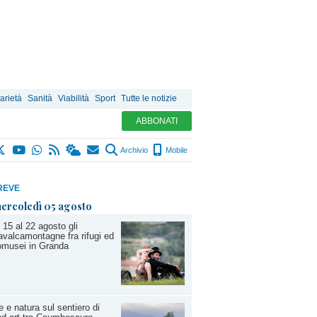
arietà
Sanità
Viabilità
Sport
Tutte le notizie
ABBONATI
Archivio
Mobile
REVE
ercoledì 05 agosto
 15 al 22 agosto gli
valcamontagne fra rifugi ed
omusei in Granda
e e natura sul sentiero di