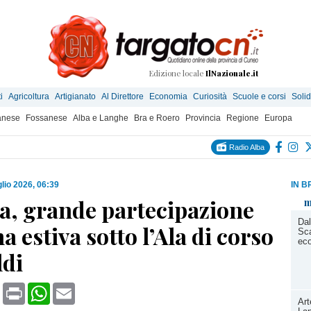
Edizione locale
IlNazionale.it
i
Agricoltura
Artigianato
Al Direttore
Economia
Curiosità
Scuole e corsi
Solid
anese
Fossanese
Alba e Langhe
Bra e Roero
Provincia
Regione
Europa
Radio Alba
glio 2026, 06:39
IN B
ra, grande partecipazione
m
Dal
na estiva sotto l’Ala di corso
Sca
ec
ldi
book
X
Print
WhatsApp
Email
Art