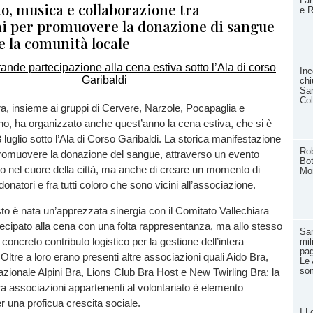
Lan
o, musica e collaborazione tra
e R
ni per promuovere la donazione di sangue
e la comunità locale
Inc
chi
San
Col
ra, insieme ai gruppi di Cervere, Narzole, Pocapaglia e
, ha organizzato anche quest’anno la cena estiva, che si è
 luglio sotto l’Ala di Corso Garibaldi. La storica manifestazione
Rob
i promuovere la donazione del sangue, attraverso un evento
Bot
co nel cuore della città, ma anche di creare un momento di
Mo
i donatori e fra tutti coloro che sono vicini all’associazione.
to è nata un’apprezzata sinergia con il Comitato Vallechiara
ecipato alla cena con una folta rappresentanza, ma allo stesso
San
oncreto contributo logistico per la gestione dell’intera
mil
pag
Oltre a loro erano presenti altre associazioni quali Aido Bra,
Le 
so
ionale Alpini Bra, Lions Club Bra Host e New Twirling Bra: la
ra associazioni appartenenti al volontariato è elemento
 una proficua crescita sociale.
I L