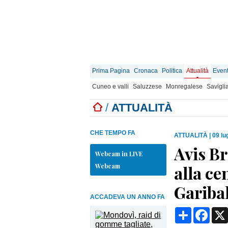
Prima Pagina
Cronaca
Politica
Attualità
Event
Cuneo e valli
Saluzzese
Monregalese
Savigli
/
ATTUALITÀ
CHE TEMPO FA
ATTUALITÀ
|
09 lu
Avis B
Webcam in LIVE
Webcam
alla ce
Gariba
ACCADEVA UN ANNO FA
Condividi
Face