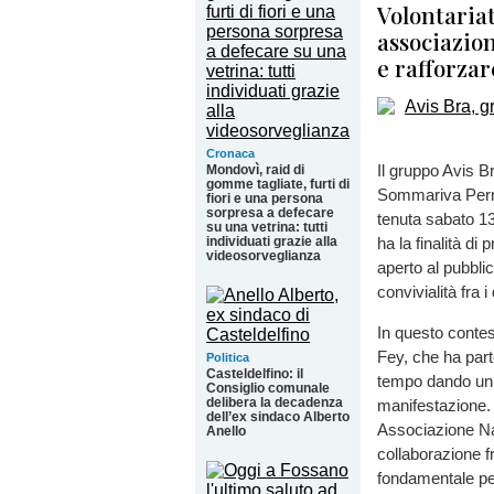
Volontariat
associazio
e rafforzar
Cronaca
Il gruppo Avis B
Mondovì, raid di
gomme tagliate, furti di
Sommariva Perno
fiori e una persona
sorpresa a defecare
tenuta sabato 13
su una vetrina: tutti
individuati grazie alla
ha la finalità d
videosorveglianza
aperto al pubbli
convivialità fra 
In questo contes
Fey, che ha part
Politica
Casteldelfino: il
tempo dando un c
Consiglio comunale
delibera la decadenza
manifestazione. 
dell’ex sindaco Alberto
Associazione Naz
Anello
collaborazione f
fondamentale per