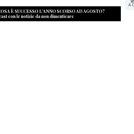
A C
 COSA È SUCCESSO L’ANNO SCORSO AD AGOSTO?
cast con le notizie da non dimenticare