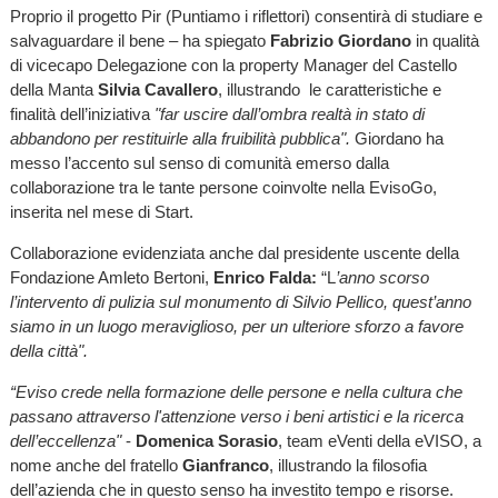
Proprio il progetto Pir (Puntiamo i riflettori) consentirà di studiare e
salvaguardare il bene – ha spiegato
Fabrizio Giordano
in qualità
di vicecapo Delegazione con la property Manager del Castello
della Manta
Silvia Cavallero
, illustrando le caratteristiche e
finalità dell’iniziativa
"far uscire dall’ombra realtà in stato di
abbandono per restituirle alla fruibilità pubblica".
Giordano ha
messo l’accento sul senso di comunità emerso dalla
collaborazione tra le tante persone coinvolte nella EvisoGo,
inserita nel mese di Start.
Collaborazione evidenziata anche dal presidente uscente della
Fondazione Amleto Bertoni,
Enrico Falda:
“L
’anno scorso
l’intervento di pulizia sul monumento di Silvio Pellico, quest’anno
siamo in un luogo meraviglioso, per un ulteriore sforzo a favore
della città".
“Eviso crede nella formazione delle persone e nella cultura che
passano attraverso l'attenzione verso i beni artistici e la ricerca
dell’eccellenza"
-
Domenica Sorasio
, team eVenti della eVISO, a
nome anche del fratello
Gianfranco
, illustrando la filosofia
dell’azienda che in questo senso ha investito tempo e risorse.