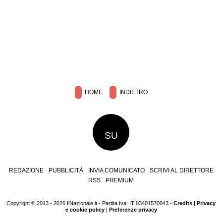
HOME
INDIETRO
SU
REDAZIONE
PUBBLICITÀ
INVIA COMUNICATO
SCRIVI AL DIRETTORE
RSS
PREMIUM
Copyright © 2013 - 2026 IlNazionale.it - Partita Iva: IT 03401570043 -
Credits
|
Privacy
e cookie policy
|
Preferenze privacy