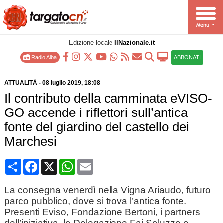
Edizione locale
IlNazionale.it
Radio Alba
ABBONATI
ATTUALITÀ
-
08 luglio 2019
, 18:08
Il contributo della camminata eVISO-
GO accende i riflettori sull’antica
fonte del giardino del castello dei
Marchesi
Condividi
Facebook
X
WhatsApp
Email
La consegna venerdì nella Vigna Ariaudo, futuro
parco pubblico, dove si trova l’antica fonte.
Presenti Eviso, Fondazione Bertoni, i partners
dell’iniziativa, la Delegazione Fai Saluzzo e