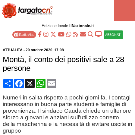
Edizione locale
IlNazionale.it
Radio Alba
ABBONATI
ATTUALITÀ
-
20 ottobre 2020
, 17:08
Montà, il conto dei positivi sale a 28
persone
Condividi
Facebook
X
WhatsApp
Email
Numeri in salita rispetto a pochi giorni fa. I contagi
interessano in buona parte studenti e famiglie di
provenienza. Il sindaco Cauda chiede un ulteriore
sforzo a giovani e anziani sull'utilizzo corretto
della mascherina e la necessità di evitare uscite in
gruppo