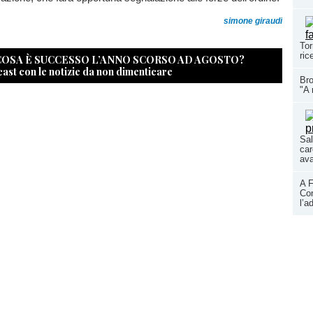
simone giraudi
Tor
ric
 COSA È SUCCESSO L’ANNO SCORSO AD AGOSTO?
cast con le notizie da non dimenticare
Bro
"A 
Sal
car
ava
A F
Con
l’a