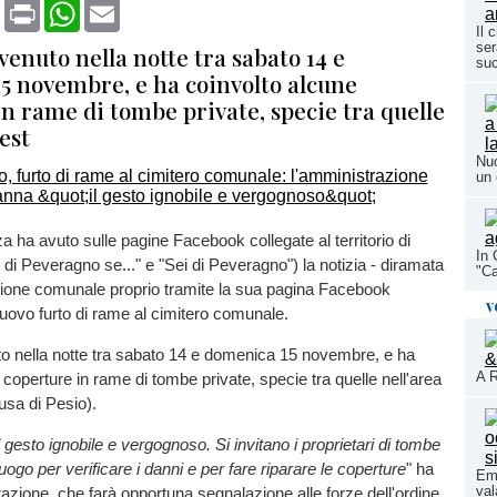
book
X
Print
WhatsApp
Email
Il 
ser
avvenuto nella notte tra sabato 14 e
su
5 novembre, e ha coinvolto alcune
n rame di tombe private, specie tra quelle
 est
Nuo
un 
 ha avuto sulle pagine Facebook collegate al territorio di
In 
di Peveragno se..." e "Sei di Peveragno") la notizia - diramata
"Ca
zione comunale proprio tramite la sua pagina Facebook
v
 nuovo furto di rame al cimitero comunale.
uto nella notte tra sabato 14 e domenica 15 novembre, e ha
A R
 coperture in rame di tombe private, specie tra quelle nell'area
usa di Pesio).
gesto ignobile e vergognoso. Si invitano i proprietari di tombe
uogo per verificare i danni e per fare riparare le coperture
" ha
Eme
val
razione, che farà opportuna segnalazione alle forze dell'ordine.