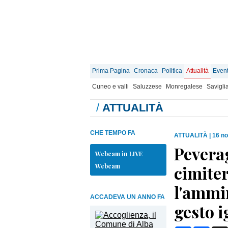
Prima Pagina
Cronaca
Politica
Attualità
Event
Cuneo e valli
Saluzzese
Monregalese
Savigli
/
ATTUALITÀ
CHE TEMPO FA
ATTUALITÀ
|
16 n
Peverag
Webcam in LIVE
Webcam
cimite
l'ammi
ACCADEVA UN ANNO FA
gesto i