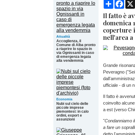
Condividi
Face
Il fatto è 
domenica 1
coperture i
nell'area a
Attualità
Accoglienza, il
Comune di Alba pronto
a riaprire lo spazio in
via Ognissanti in caso
di emergenza legata
alla vendemmia
Grande risonanza
Peveragno ("Sei 
dall'amministra
ufficiale - di un
Il fatto è avven
Economia
coinvolto alcune
Nubi sul cielo delle
piccole imprese
a est (verso Chi
piemontesi: in calo
ordini, export e
assunzioni
"
Condanniamo il 
a fare un soprall
detto l'amminist