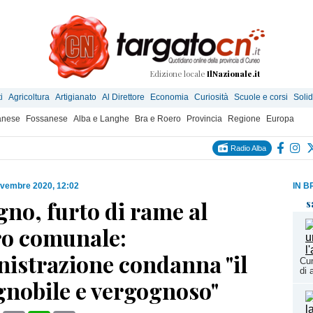
Edizione locale
IlNazionale.it
i
Agricoltura
Artigianato
Al Direttore
Economia
Curiosità
Scuole e corsi
Solid
anese
Fossanese
Alba e Langhe
Bra e Roero
Provincia
Regione
Europa
Radio Alba
ovembre 2020, 12:02
IN B
no, furto di rame al
s
ro comunale:
nistrazione condanna "il
Cun
di 
gnobile e vergognoso"