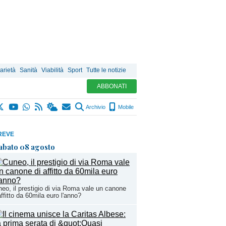
arietà
Sanità
Viabilità
Sport
Tutte le notizie
ABBONATI
Archivio
Mobile
REVE
abato 08 agosto
eo, il prestigio di via Roma vale un canone
affitto da 60mila euro l'anno?