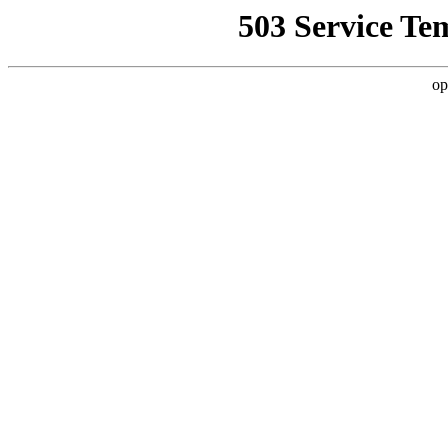
503 Service Te
op