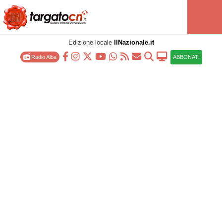
Edizione locale
IlNazionale.it
Radio Alba
ABBONATI