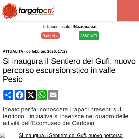
Edizione locale
IlNazionale.it
Radio Alba
ABBONATI
ATTUALITÀ
-
05 febbraio 2026
, 17:29
Si inaugura il Sentiero dei Gufi, nuovo
percorso escursionistico in valle
Pesio
Condividi
Facebook
X
WhatsApp
Email
Ideato per far conoscere i rapaci presenti sul
territorio, l'iniziativa si inserisce nel quadro delle
attività dell'Ecomuseo dei Certosini