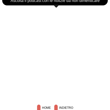
Ascolta il podcast con le notizie da non dimenticare
HOME
INDIETRO