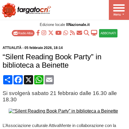
Edizione locale
IlNazionale.it
Radio Alba
ABBONATI
ATTUALITÀ
-
05 febbraio 2026
, 18:14
“Silent Reading Book Party” in
biblioteca a Beinette
Condividi
Facebook
X
WhatsApp
Email
Si svolgerà sabato 21 febbraio dalle 16.30 alle
18.30
L’Associazione culturale AttivaMente in collaborazione con la