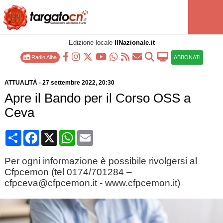
Edizione locale
IlNazionale.it
Radio Alba
ABBONATI
ATTUALITÀ
-
27 settembre 2022
, 20:30
Apre il Bando per il Corso OSS a
Ceva
Condividi
Facebook
X
WhatsApp
Email
Per ogni informazione è possibile rivolgersi al
Cfpcemon (tel 0174/701284 –
cfpceva@cfpcemon.it - www.cfpcemon.it)