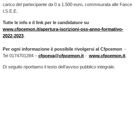
carico del partecipante da 0 a 1.500 euro, commisurata alle Fasce
I.S.E.E.
Tutte le info e il link per le candidature
su
www.cfpcemon.it/apertura-iscrizioni-oss-anno-formativo-
2022-2023
.
Per ogni informazione è possibile rivolgersi al Cfpcemon
-
Tel 0174701284 –
cfpceva@cfpcemon.it
-
www.cfpcemon.it
.
Di seguito riportiamo il testo dell’avviso pubblico integrale.