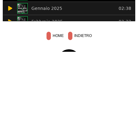
HOME
INDIETRO
SU
REDAZIONE
PUBBLICITÀ
INVIA COMUNICATO
SCRIVI AL DIRETTORE
RSS
PREMIUM
Copyright © 2013 - 2026 IlNazionale.it - Partita Iva: IT 03401570043 -
Credits
|
Privacy
e cookie policy
|
Preferenze privacy