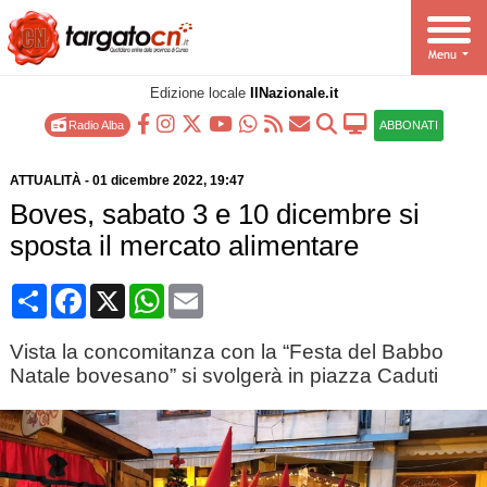
Edizione locale
IlNazionale.it
Radio Alba
ABBONATI
ATTUALITÀ
-
01 dicembre 2022
, 19:47
Boves, sabato 3 e 10 dicembre si
sposta il mercato alimentare
Condividi
Facebook
X
WhatsApp
Email
Vista la concomitanza con la “Festa del Babbo
Natale bovesano” si svolgerà in piazza Caduti