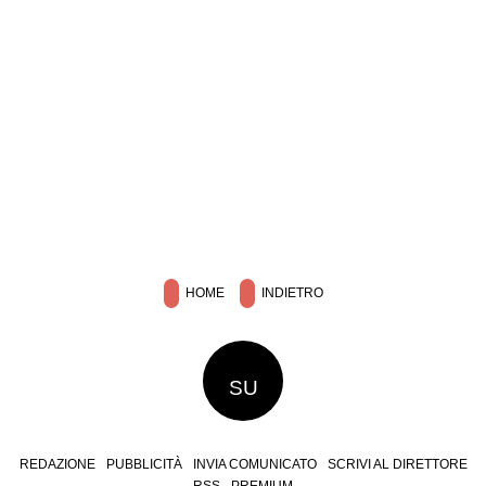
HOME
INDIETRO
SU
REDAZIONE
PUBBLICITÀ
INVIA COMUNICATO
SCRIVI AL DIRETTORE
RSS
PREMIUM