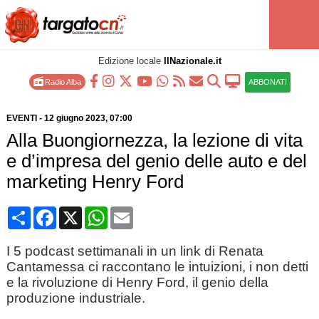
Edizione locale
IlNazionale.it
Radio Alba
ABBONATI
EVENTI
-
12 giugno 2023
, 07:00
Alla Buongiornezza, la lezione di vita
e d’impresa del genio delle auto e del
marketing Henry Ford
Condividi
Facebook
X
WhatsApp
Email
I 5 podcast settimanali in un link di Renata
Cantamessa ci raccontano le intuizioni, i non detti
e la rivoluzione di Henry Ford, il genio della
produzione industriale.