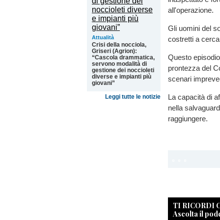
all'operazione.
Gli uomini del s
Attualità
costretti a cercar
Crisi della nocciola,
Griseri (Agrion):
Questo episodio h
“Cascola drammatica,
servono modalità di
prontezza del Co
gestione dei noccioleti
diverse e impianti più
scenari imprevedi
giovani”
La capacità di af
Leggi tutte le notizie
nella salvaguardi
raggiungere.
TI RICORDI
Ascolta il pod