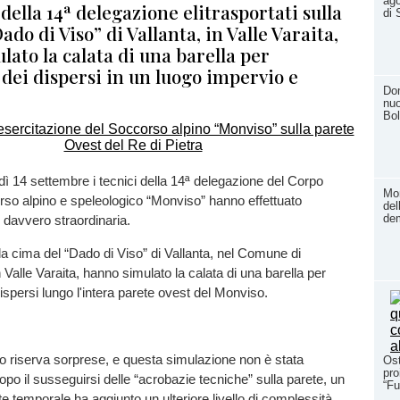
ago
della 14ª delegazione elitrasportati sulla
di 
ado di Viso” di Vallanta, in Valle Varaita,
ato la calata di una barella per
dei dispersi in un luogo impervio e
Dom
nuo
Bol
ì 14 settembre i tecnici della 14ª delegazione del Corpo
Mom
rso alpino e speleologico “Monviso” hanno effettuato
del
dem
 davvero straordinaria.
ulla cima del “Dado di Viso” di Vallanta, nel Comune di
 Valle Varaita, hanno simulato la calata di una barella per
ispersi lungo l'intera parete ovest del Monviso.
o riserva sorprese, e questa simulazione non è stata
Ost
pro
po il susseguirsi delle “acrobazie tecniche” sulla parete, un
“Fu
te temporale ha aggiunto un ulteriore livello di complessità