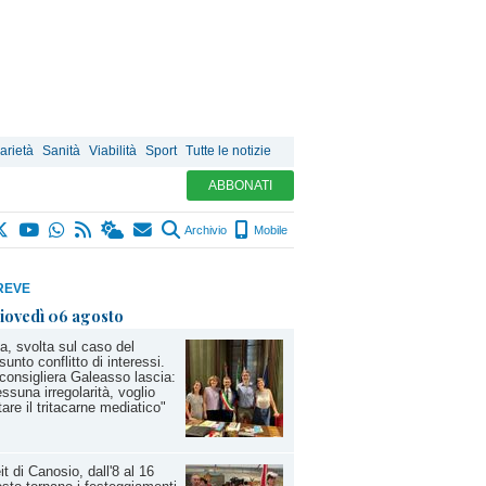
arietà
Sanità
Viabilità
Sport
Tutte le notizie
ABBONATI
Archivio
Mobile
REVE
iovedì 06 agosto
a, svolta sul caso del
sunto conflitto di interessi.
consigliera Galeasso lascia:
ssuna irregolarità, voglio
tare il tritacarne mediatico"
it di Canosio, dall'8 al 16