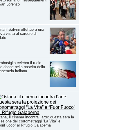
sto tornano i festeggiamenti
San Lorenzo
ani Salvini effettuerà una
va visita al carcere di
late
basiglio celebra il ruolo
le donne nella nascita della
ocrazia italiana
ana, il cinema incontra l’arte: questa sera la
iezione dei cortometraggi “La Vita” e
oriFuoco” al Rifugio Galaberna