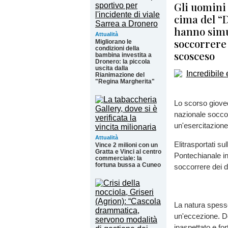
Gli uomini 
cima del “D
hanno simul
Attualità
soccorrere 
Migliorano le
condizioni della
scosceso
bambina investita a
Dronero: la piccola
uscita dalla
Rianimazione del
"Regina Margherita"
Lo scorso gioved
nazionale socco
un'esercitazione
Attualità
Elitrasportati s
Vince 2 milioni con un
Gratta e Vinci al centro
Pontechianale in
commerciale: la
fortuna bussa a Cuneo
soccorrere dei d
La natura spess
un'eccezione. Do
inaspettato e for