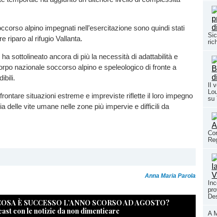
occorso alpino impegnati nell’esercitazione sono quindi stati
Sic
e riparo al rifugio Vallanta.
ric
a sottolineato ancora di più la necessità di adattabilità e
rpo nazionale soccorso alpino e speleologico di fronte a
bili.
Il 
Lou
frontare situazioni estreme e impreviste riflette il loro impegno
su
a delle vite umane nelle zone più impervie e difficili da
Con
Reg
Anna Maria Parola
Inc
pro
Des
 COSA È SUCCESSO L’ANNO SCORSO AD AGOSTO?
cast con le notizie da non dimenticare
A M