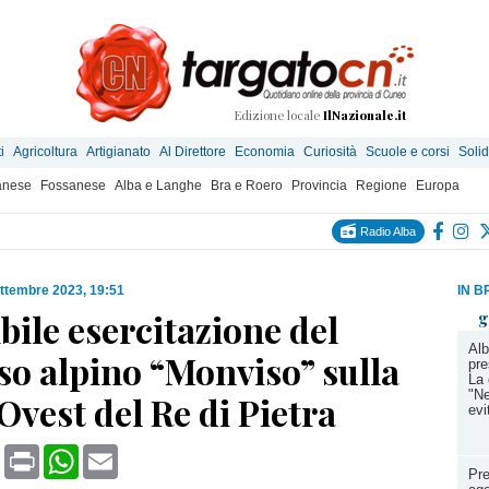
Edizione locale
IlNazionale.it
i
Agricoltura
Artigianato
Al Direttore
Economia
Curiosità
Scuole e corsi
Solid
anese
Fossanese
Alba e Langhe
Bra e Roero
Provincia
Regione
Europa
Radio Alba
ttembre 2023, 19:51
IN B
bile esercitazione del
g
Alb
so alpino “Monviso” sulla
pre
La 
"Ne
Ovest del Re di Pietra
evi
book
X
Print
WhatsApp
Email
Pre