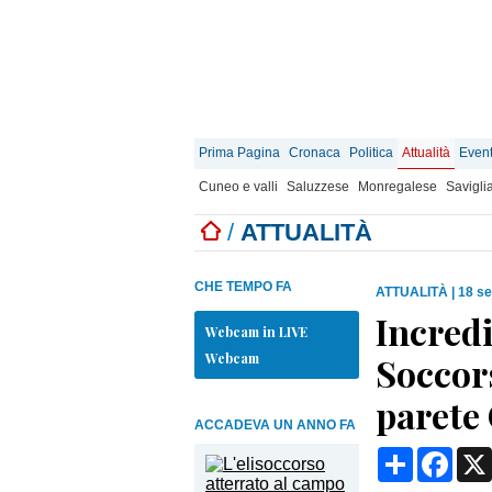
Prima Pagina
Cronaca
Politica
Attualità
Event
Cuneo e valli
Saluzzese
Monregalese
Savigli
/
ATTUALITÀ
CHE TEMPO FA
ATTUALITÀ
|
18 se
Incredi
Webcam in LIVE
Webcam
Soccor
parete 
ACCADEVA UN ANNO FA
Condividi
Face