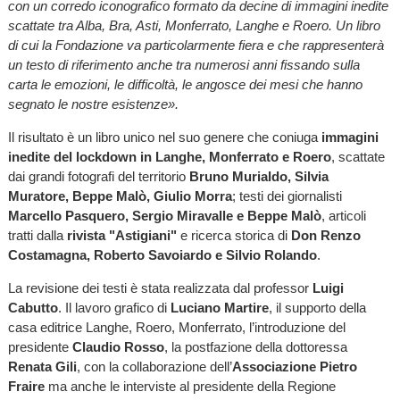
con un corredo iconografico formato da decine di immagini inedite
scattate tra Alba, Bra, Asti, Monferrato, Langhe e Roero. Un libro
di cui la Fondazione va particolarmente fiera e che rappresenterà
un testo di riferimento anche tra numerosi anni fissando sulla
carta le emozioni, le difficoltà, le angosce dei mesi che hanno
segnato le nostre esistenze».
Il risultato è un libro unico nel suo genere che coniuga
immagini
inedite del lockdown in Langhe, Monferrato e Roero
, scattate
dai grandi fotografi del territorio
Bruno Murialdo, Silvia
Muratore, Beppe Malò, Giulio Morra
; testi dei giornalisti
Marcello Pasquero, Sergio Miravalle e Beppe Malò
, articoli
tratti dalla
rivista "Astigiani"
e ricerca storica di
Don Renzo
Costamagna, Roberto Savoiardo e Silvio Rolando
.
La revisione dei testi è stata realizzata dal professor
Luigi
Cabutto
. Il lavoro grafico di
Luciano Martire
, il supporto della
casa editrice Langhe, Roero, Monferrato, l’introduzione del
presidente
Claudio Rosso
, la postfazione della dottoressa
Renata Gili
, con la collaborazione dell’
Associazione Pietro
Fraire
ma anche le interviste al presidente della Regione