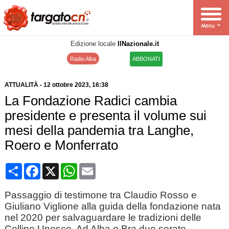
Edizione locale
IlNazionale.it
Radio Alba
ABBONATI
ATTUALITÀ
-
12 ottobre 2023
, 16:38
La Fondazione Radici cambia
presidente e presenta il volume sui
mesi della pandemia tra Langhe,
Roero e Monferrato
Condividi
Facebook
X
WhatsApp
Email
Passaggio di testimone tra Claudio Rosso e
Giuliano Viglione alla guida della fondazione nata
nel 2020 per salvaguardare le tradizioni delle
Colline Unesco. Ad Alba e Bra due serate