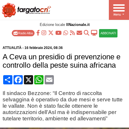
Edizione locale
IlNazionale.it
Radio Alba
ABBONATI
ATTUALITÀ
-
16 febbraio 2024
, 08:36
A Ceva un presidio di prevenzione e
controllo della peste suina africana
Condividi
Facebook
X
WhatsApp
Email
Il sindaco Bezzone: “Il Centro di raccolta
selvaggina è operativo da due mesi e serve tutte
le vallate. Non è stato facile ottenere le
autorizzazioni dell’Asl ma è indispensabile per
tutelare territorio, ambiente ed allevamenti”