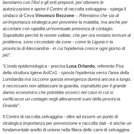
lavoriamo con l’Asl e gli enti preposti, per ottenere le
autorizzazioni e aprire il Centro di raccolta selvaggina -
spiega il
sindaco di Ceva
Vincenzo Bezzone
-.
Riteniamo che sia di
un’importanza strategica per prevenire la malattia, ma anche per
accertare con rapidità un’eventuale presenza di contagio.
Soprattutto perché le nostre vallate, che per ora restano immuni al
problema, sono circondate da zone - come la Liguria e la
provincia di Alessandria - in cui l’epidemia cresce ogni giorno di
più”.
“L’onda epidemiologica
- precisa
Luca Orlando
, referente Psa
della struttura Igiene AslCn1
- sposta l’epidemia verso l’area della
Lombardia ma siccome questa emergenza durerà ancora a lungo,
è necessario non abbassare la guardia, soprattutto per il grande
danno economico che potrebbe esserci nel caso in cui si
verificasse un contagio negli allevamenti suini della provincia
Granda”.
Il Centro di raccolta selvaggina - oltre ad essere un punto di
strategica importanza per prevenzione e raccolta dati - è anche un
fondamentale anello di unione nella filiera delle carni di selvaggina