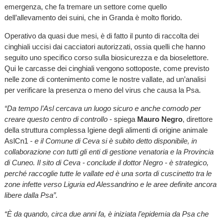
emergenza, che fa tremare un settore come quello
dell’allevamento dei suini, che in Granda è molto florido.
Operativo da quasi due mesi, è di fatto il punto di raccolta dei
cinghiali uccisi dai cacciatori autorizzati, ossia quelli che hanno
seguito uno specifico corso sulla biosicurezza e da bioselettore.
Qui le carcasse dei cinghiali vengono sottoposte, come previsto
nelle zone di contenimento come le nostre vallate, ad un’analisi
per verificare la presenza o meno del virus che causa la Psa.
“Da tempo l’Asl cercava un luogo sicuro e anche comodo per
creare questo centro di controllo
- spiega
Mauro Negro
, direttore
della struttura complessa Igiene degli alimenti di origine animale
AslCn1 -
e il Comune di Ceva si è subito detto disponibile, in
collaborazione con tutti gli enti di gestione venatoria e la Provincia
di Cuneo. Il sito di Ceva - conclude il dottor Negro - è strategico,
perché raccoglie tutte le vallate ed è una sorta di cuscinetto tra le
zone infette verso Liguria ed Alessandrino e le aree definite ancora
libere dalla Psa”.
“È da quando, circa due anni fa, è iniziata l’epidemia da Psa che