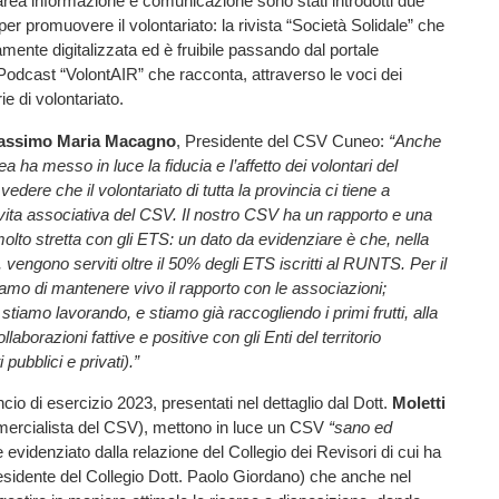
’area informazione e comunicazione sono stati introdotti due
er promuovere il volontariato: la rivista “Società Solidale” che
mente digitalizzata ed è fruibile passando dal portale
l Podcast “VolontAIR” che racconta, attraverso le voci dei
ie di volontariato.
assimo Maria Macagno
, Presidente del CSV Cuneo:
“Anche
 ha messo in luce la fiducia e l’affetto dei volontari del
o vedere che il volontariato di tutta la provincia ci tiene a
 vita associativa del CSV. Il nostro CSV ha un rapporto e una
olto stretta con gli ETS: un dato da evidenziare è che, nella
 vengono serviti oltre il 50% degli ETS iscritti al RUNTS. Per il
iamo di mantenere vivo il rapporto con le associazioni;
tiamo lavorando, e stiamo già raccogliendo i primi frutti, alla
llaborazioni fattive e positive con gli Enti del territorio
 pubblici e privati).”
ncio di esercizio 2023, presentati nel dettaglio dal Dott.
Moletti
rcialista del CSV), mettono in luce un CSV
“sano ed
evidenziato dalla relazione del Collegio dei Revisori di cui ha
Presidente del Collegio Dott. Paolo Giordano) che anche nel