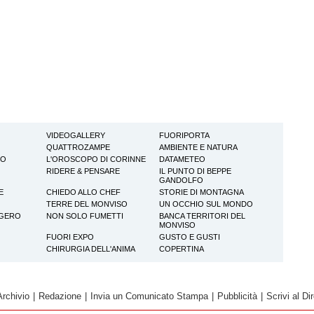
VIDEOGALLERY
FUORIPORTA
QUATTROZAMPE
AMBIENTE E NATURA
TO
L'OROSCOPO DI CORINNE
DATAMETEO
RIDERE & PENSARE
IL PUNTO DI BEPPE
GANDOLFO
E
CHIEDO ALLO CHEF
STORIE DI MONTAGNA
TERRE DEL MONVISO
UN OCCHIO SUL MONDO
GGERO
NON SOLO FUMETTI
BANCA TERRITORI DEL
MONVISO
FUORI EXPO
GUSTO E GUSTI
CHIRURGIA DELL'ANIMA
COPERTINA
Archivio
|
Redazione
|
Invia un Comunicato Stampa
|
Pubblicità
|
Scrivi al Dir