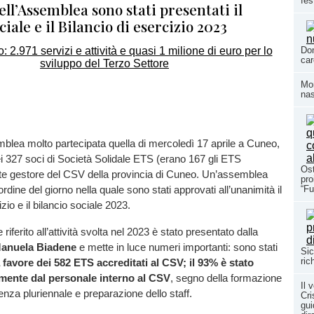
fes
ell’Assemblea sono stati presentati il
ciale e il Bilancio di esercizio 2023
Dom
car
Mom
nas
blea molto partecipata quella di mercoledì 17 aprile a Cuneo,
i 327 soci di Società Solidale ETS (erano 167 gli ETS
Ost
nte gestore del CSV della provincia di Cuneo. Un’assemblea
pro
“Fu
l’ordine del giorno nella quale sono stati approvati all’unanimità il
izio e il bilancio sociale 2023.
e riferito all’attività svolta nel 2023 è stato presentato dalla
anuela Biadene
e mette in luce numeri importanti: sono stati
Sic
ric
a favore dei 582 ETS accreditati al CSV; il 93% è stato
amente dal personale interno al CSV
, segno della formazione
Il 
enza pluriennale e preparazione dello staff.
Cri
gui