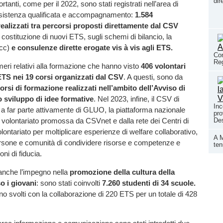
dir
rtanti, come per il 2022, sono stati registrati nell’area di
sistenza qualificata e accompagnamento:
1.584
à realizzati tra percorsi proposti direttamente dal CSV
a costituzione di nuovi ETS, sugli schemi di bilancio, la
cc)
e consulenze dirette erogate vis à vis agli ETS.
Con
Reg
meri relativi alla formazione che hanno visto
406 volontari
ETS nei 19 corsi organizzati dal CSV
. A questi, sono da
orsi di formazione realizzati nell’ambito dell’Avviso di
o sviluppo di idee formative
. Nel 2023, infine, il CSV di
Inc
a far parte attivamente di GLUO, la piattaforma nazionale
pro
l volontariato promossa da CSVnet e dalla rete dei Centri di
Des
olontariato per moltiplicare esperienze di welfare collaborativo,
A M
rsone e comunità di condividere risorse e competenze e
ten
oni di fiducia.
 anche l’impegno nella
promozione della cultura della
so i giovani
: sono stati coinvolti
7.260 studenti di 34 scuole.
ono svolti con la collaborazione di 220 ETS per un totale di 428