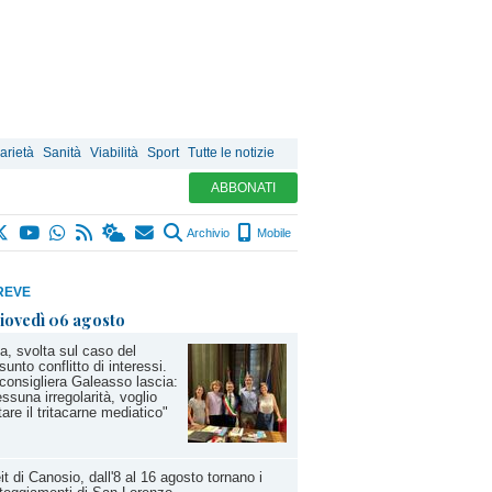
arietà
Sanità
Viabilità
Sport
Tutte le notizie
ABBONATI
Archivio
Mobile
REVE
iovedì 06 agosto
a, svolta sul caso del
sunto conflitto di interessi.
consigliera Galeasso lascia:
ssuna irregolarità, voglio
tare il tritacarne mediatico"
it di Canosio, dall'8 al 16 agosto tornano i