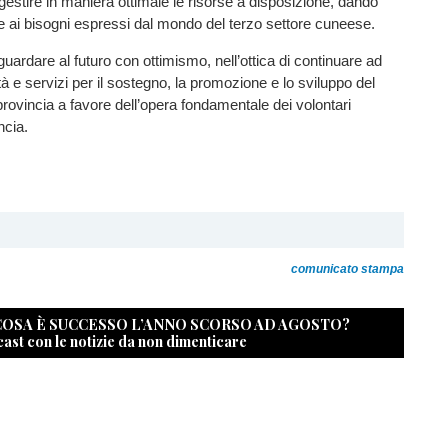
estire in maniera ottimale le risorse a disposizione, dando
e ai bisogni espressi dal mondo del terzo settore cuneese.
guardare al futuro con ottimismo, nell’ottica di continuare ad
tà e servizi per il sostegno, la promozione e lo sviluppo del
 provincia a favore dell’opera fondamentale dei volontari
ncia.
comunicato stampa
 COSA È SUCCESSO L’ANNO SCORSO AD AGOSTO?
cast con le notizie da non dimenticare