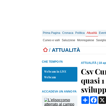
Prima Pagina
Cronaca
Politica
Attualità
Event
Cuneo e valli
Saluzzese
Monregalese
Savigli
/
ATTUALITÀ
CHE TEMPO FA
ATTUALITÀ
|
18 ap
Csv Cun
Webcam in LIVE
Webcam
quasi 1
svilupp
ACCADEVA UN ANNO FA
Condividi
Face