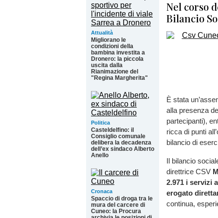
Nel corso d
Bilancio So
Attualità
Migliorano le
condizioni della
bambina investita a
Dronero: la piccola
uscita dalla
Rianimazione del
"Regina Margherita"
È stata un’assem
alla presenza de
partecipanti), e
Politica
Casteldelfino: il
ricca di punti al
Consiglio comunale
bilancio di eserc
delibera la decadenza
dell’ex sindaco Alberto
Anello
Il bilancio social
direttrice CSV
M
2.971 i servizi 
Cronaca
erogato dirett
Spaccio di droga tra le
continua, esperi
mura del carcere di
Cuneo: la Procura
archivia le posizioni di