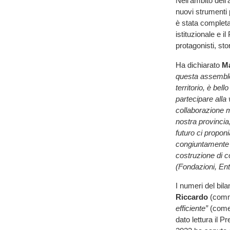
Nell’ambito dell
nuovi strumenti p
è stata completa
istituzionale e i
protagonisti, stor
Ha dichiarato
M
questa assemblea
territorio, è bell
partecipare alla
collaborazione m
nostra provincia,
futuro ci propon
congiuntamente s
costruzione di co
(Fondazioni, Enti
I numeri del bila
Riccardo
(comme
efficiente”
(come 
dato lettura il 