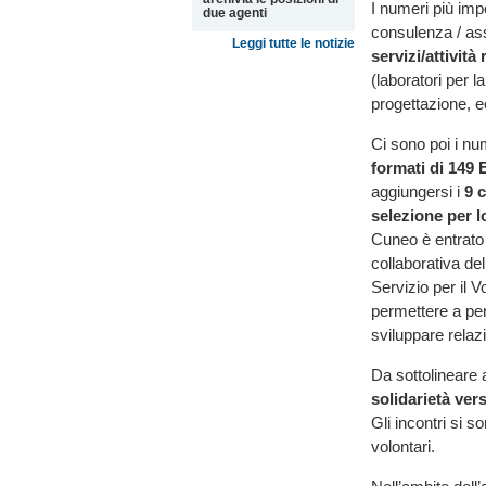
I numeri più impo
due agenti
consulenza / as
Leggi tutte le notizie
servizi/attivit
(laboratori per l
progettazione, e
Ci sono poi i nu
formati di 149 
aggiungersi i
9 c
selezione per l
Cuneo è entrato 
collaborativa de
Servizio per il V
permettere a pe
sviluppare relazi
Da sottolineare
solidarietà ver
Gli incontri si s
volontari.