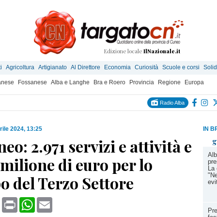
Edizione locale
IlNazionale.it
i
Agricoltura
Artigianato
Al Direttore
Economia
Curiosità
Scuole e corsi
Solid
anese
Fossanese
Alba e Langhe
Bra e Roero
Provincia
Regione
Europa
Radio Alba
rile 2024, 13:25
IN B
eo: 2.971 servizi e attività e
g
Alb
 milione di euro per lo
pre
La 
"Ne
o del Terzo Settore
evi
book
X
Print
WhatsApp
Email
Pre