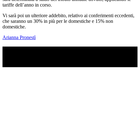
tariffe dell’anno in corso.
Vi sarà poi un ulteriore addebito, relativo ai conferimenti eccedenti,
che saranno un 30% in più per le domestiche e 15% non
domestiche.
Arianna Pronestì
TI RICORDI COSA È SUCCESSO L’ANNO
SCORSO AD AGOSTO?
Ascolta il podcast con le notizie da non dimenticare