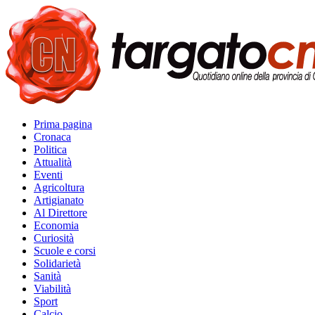
Prima pagina
Cronaca
Politica
Attualità
Eventi
Agricoltura
Artigianato
Al Direttore
Economia
Curiosità
Scuole e corsi
Solidarietà
Sanità
Viabilità
Sport
Calcio