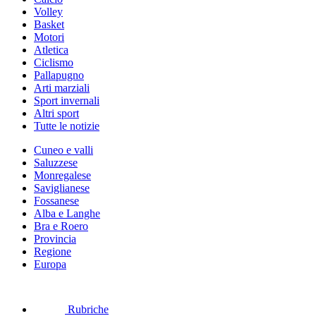
Volley
Basket
Motori
Atletica
Ciclismo
Pallapugno
Arti marziali
Sport invernali
Altri sport
Tutte le notizie
Cuneo e valli
Saluzzese
Monregalese
Saviglianese
Fossanese
Alba e Langhe
Bra e Roero
Provincia
Regione
Europa
Rubriche