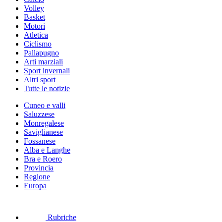
Volley
Basket
Motori
Atletica
Ciclismo
Pallapugno
Arti marziali
Sport invernali
Altri sport
Tutte le notizie
Cuneo e valli
Saluzzese
Monregalese
Saviglianese
Fossanese
Alba e Langhe
Bra e Roero
Provincia
Regione
Europa
Rubriche