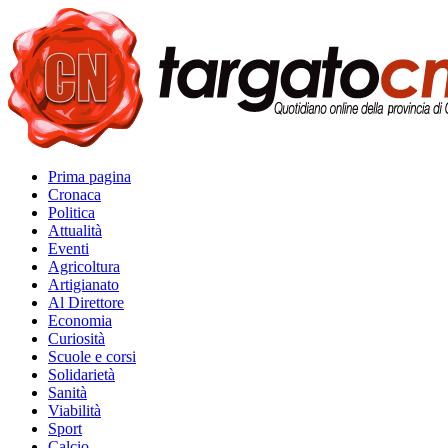
Prima pagina
Cronaca
Politica
Attualità
Eventi
Agricoltura
Artigianato
Al Direttore
Economia
Curiosità
Scuole e corsi
Solidarietà
Sanità
Viabilità
Sport
Calcio