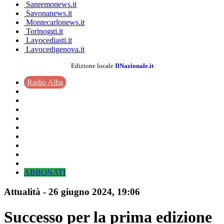
Sanremonews.it
Savonanews.it
Montecarlonews.it
Torinoggi.it
Lavocediasti.it
Lavocedigenova.it
Edizione locale
IlNazionale.it
Radio Alba
ABBONATI
Attualità
-
26 giugno 2024
, 19:06
Successo per la prima edizione