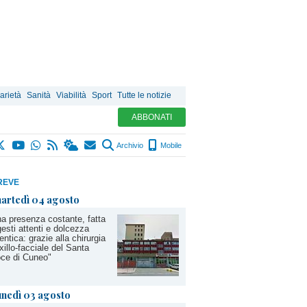
arietà
Sanità
Viabilità
Sport
Tutte le notizie
ABBONATI
Archivio
Mobile
REVE
artedì 04 agosto
a presenza costante, fatta
gesti attenti e dolcezza
entica: grazie alla chirurgia
illo-facciale del Santa
ce di Cuneo"
unedì 03 agosto