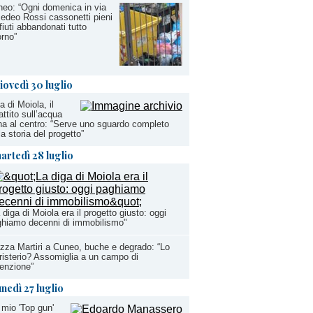
eo: “Ogni domenica in via
deo Rossi cassonetti pieni
ifiuti abbandonati tutto
orno”
iovedì 30 luglio
a di Moiola, il
attito sull’acqua
na al centro: “Serve uno sguardo completo
la storia del progetto”
artedì 28 luglio
 diga di Moiola era il progetto giusto: oggi
hiamo decenni di immobilismo"
zza Martiri a Cuneo, buche e degrado: “Lo
risterio? Assomiglia a un campo di
enzione”
unedì 27 luglio
 mio 'Top gun'