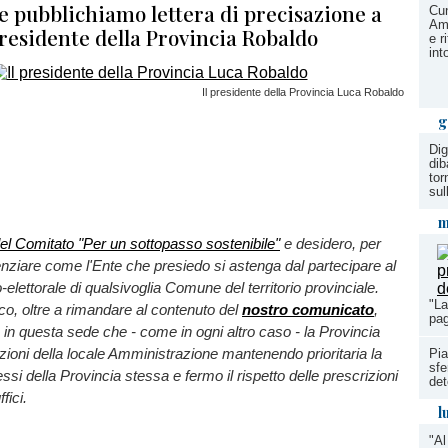
e pubblichiamo lettera di precisazione a
Cun
Ame
residente della Provincia Robaldo
e r
int
Il presidente della Provincia Luca Robaldo
g
Dig
dib
tor
sul
m
el Comitato "Per un sottopasso sostenibile"
e desidero, per
nziare come l'Ente che presiedo si astenga dal partecipare al
o-elettorale di qualsivoglia Comune del territorio provinciale.
"La
co, oltre a rimandare al contenuto del
nostro comunicato
,
pag
 in questa sede che - come in ogni altro caso - la Provincia
azioni della locale Amministrazione mantenendo prioritaria la
Pia
sfe
ressi della Provincia stessa e fermo il rispetto delle prescrizioni
det
fici.
l
"Al