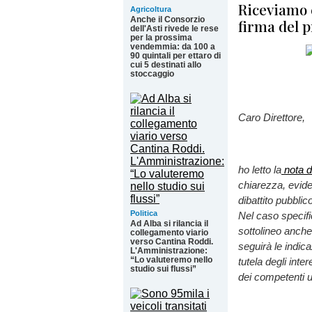
Riceviamo 
Agricoltura
Anche il Consorzio
firma del p
dell'Asti rivede le rese
per la prossima
vendemmia: da 100 a
90 quintali per ettaro di
cui 5 destinati allo
stoccaggio
Caro Direttore,
ho letto la
nota d
chiarezza, evide
dibattito pubblic
Politica
Nel caso specifi
Ad Alba si rilancia il
sottolineo anche
collegamento viario
verso Cantina Roddi.
seguirà le indic
L'Amministrazione:
“Lo valuteremo nello
tutela degli inte
studio sui flussi”
dei competenti uf