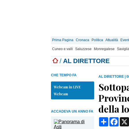
Prima Pagina
Cronaca
Politica
Attualità
Event
Cuneo e valli
Saluzzese
Monregalese
Savigli
/
AL DIRETTORE
CHE TEMPO FA
AL DIRETTORE
|
0
Sottopa
Webcam in LIVE
Webcam
Provinc
della 
ACCADEVA UN ANNO FA
Condividi
Face