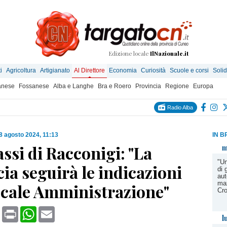
Edizione locale
IlNazionale.it
i
Agricoltura
Artigianato
Al Direttore
Economia
Curiosità
Scuole e corsi
Solid
anese
Fossanese
Alba e Langhe
Bra e Roero
Provincia
Regione
Europa
Radio Alba
8 agosto 2024, 11:13
IN B
ssi di Racconigi: "La
m
"Un
ia seguirà le indicazioni
di 
aut
max
locale Amministrazione"
Cro
book
X
Print
WhatsApp
Email
l