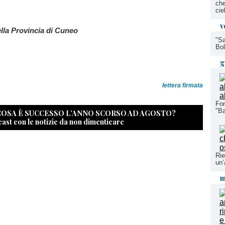
che
cie
v
ella Provincia di Cuneo
"Sa
Bol
g
lettera firmata
Fon
"Ba
 COSA È SUCCESSO L’ANNO SCORSO AD AGOSTO?
cast con le notizie da non dimenticare
Rie
un’
m