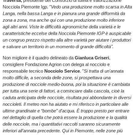
Traversa,
presidente del Consorzio di tutela e valorizzazione
Nocciola Piemonte Igp. "
Vedo una produzione molto scarsa in Alta
Langa, nella bassa Langa e in pianura una grande difformità da
zona a zona, ma anche qui con una produzione molto inferiore
agli altri anni. Viste le difficoltà agronomiche della varietà e le
caratteristiche eccelse della Nocciola Piemonte IGP è auspicabile
un congruo prezzo rispetto alla altre varietà per aiutare i produttori
e salvare un territorio in un momento di grande difficoltà".
Non migliore è il quadro delineato da
Gianluca Griseri
,
consigliere Fondazione Agrion con delega al nocciolo e
responsabile tecnico
Nocciolo Service
. "
Si tratta di un'annata
molto difficile, a seconda delle zone, si prospettava una
produzione di nocciole medio-buona, poi la situazione è cambiata
per tutta una serie di fattori, a cominciare dalla cascola, cioè la
caduta anticipata delle nocciole, risultata poi abbondante in diversi
noccioleti. Il meteo non ha aiutato e mi riferisco in particolare alle
ultime grandinate e “bombe” d'acqua. È troppo presto per entrare
nel dettaglio di quella che potrà essere la produzione e la qualità
delle nocciole, ma i quantitativi raccolti saranno sicuramente
inferiori all’annata precedente. Qui in Piemonte, nelle zone più