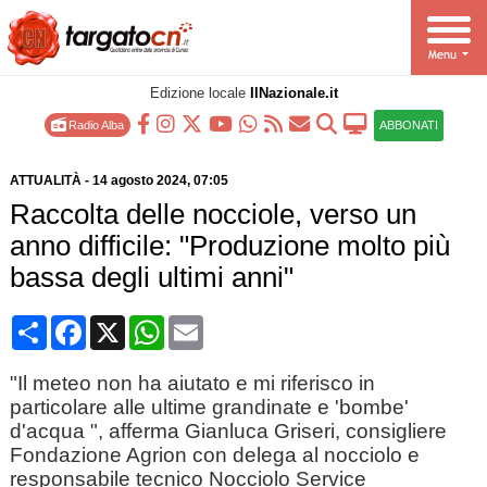
Edizione locale
IlNazionale.it
Radio Alba
ABBONATI
ATTUALITÀ
-
14 agosto 2024
, 07:05
Raccolta delle nocciole, verso un
anno difficile: "Produzione molto più
bassa degli ultimi anni"
Condividi
Facebook
X
WhatsApp
Email
"Il meteo non ha aiutato e mi riferisco in
particolare alle ultime grandinate e 'bombe'
d'acqua ", afferma Gianluca Griseri, consigliere
Fondazione Agrion con delega al nocciolo e
responsabile tecnico Nocciolo Service