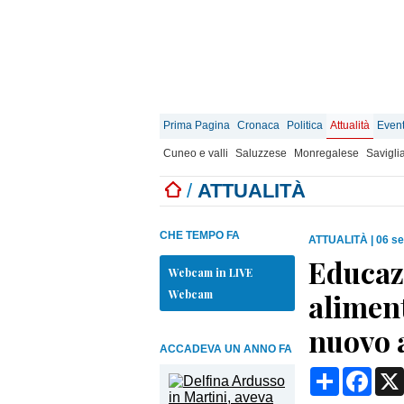
Prima Pagina
Cronaca
Politica
Attualità
Event
Cuneo e valli
Saluzzese
Monregalese
Savigli
/
ATTUALITÀ
CHE TEMPO FA
ATTUALITÀ
|
06 se
Educaz
Webcam in LIVE
Webcam
aliment
nuovo a
ACCADEVA UN ANNO FA
Condividi
Face