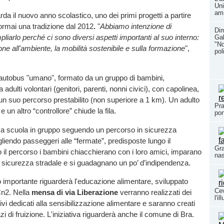
Uni
ami
rda il nuovo anno scolastico, uno dei primi progetti a partire
rmai una tradizione dal 2012
.
"
Abbiamo intenzione di
Dim
liarlo perché ci sono diversi aspetti importanti al suo interno:
Gal
"No
one all'ambiente, la mobilità sostenibile e sulla formazione
",
pol
.
 autobus "umano", formato da un gruppo di bambini,
dulti volontari (genitori, parenti, nonni civici), con capolinea,
 un suo percorso prestabilito (non superiore a 1 km). Un adulto
Pra
e un altro “controllore” chiude la fila.
pon
 a scuola in gruppo seguendo un percorso in sicurezza
gliendo passeggeri alle “fermate”, predisposte lungo il
Gra
l percorso i bambini chiacchierano con i loro amici, imparano
nas
lla sicurezza stradale e si guadagnano un po’ d’indipendenza.
o importante riguarderà l'educazione alimentare, sviluppato
Cev
Cn2. Nella
mensa di via Liberazione
verranno realizzati dei
l'i
ivi dedicati alla sensibilizzazione alimentare e saranno creati
i di fruizione. L'iniziativa riguarderà anche il comune di Bra.