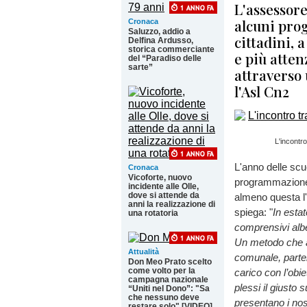
L'assessore
alcuni prog
Cronaca
Saluzzo, addio a
cittadini,
Delfina Ardusso,
storica commerciante
e più atten
del “Paradiso delle
sarte”
attraverso 
l'Asl Cn2
L'incontro
L'anno delle scu
Cronaca
Vicoforte, nuovo
programmazione e
incidente alle Olle,
dove si attende da
almeno questa l'
anni la realizzazione di
spiega: "
In estat
una rotatoria
comprensivi albes
Un metodo che a
Attualità
comunale, parten
Don Meo Prato scelto
come volto per la
carico con l’obi
campagna nazionale
plessi il giusto
“Uniti nel Dono”: "Sa
che nessuno deve
presentano i nost
restare solo" [VIDEO]