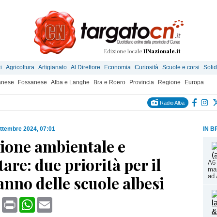
Edizione locale
IlNazionale.it
i
Agricoltura
Artigianato
Al Direttore
Economia
Curiosità
Scuole e corsi
Solid
anese
Fossanese
Alba e Langhe
Bra e Roero
Provincia
Regione
Europa
Radio Alba
ttembre 2024, 07:01
IN B
ione ambientale e
are: due priorità per il
A6 
mar
nno delle scuole albesi
ad 
book
X
Print
WhatsApp
Email