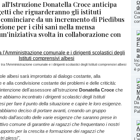
 all'Istruzione Donatella Croce anticipa
etti che riguarderanno gli istituti
Gar
 a cominciare da un incremento di Piedibus
Con
com
zione per i cibi sani nella mensa
un'iniziativa svolta in collaborazione con
Inc
 tra l'Amministrazione comunale e i dirigenti scolastici degli Istituti comprensivi albesi
"Gr
è p
ole albesi sarà improntato al dialogo costante, alla
 alla condivisione costante dei problemi e delle criticità:
intenzione dell'assessore all'Istruzione
Donatella Croce
che
e abbiamo incontrato i dirigenti scolastici degli Istituti
Da 
i per fare il punto della situazione e capire le loro esigenze.
mus
bbiamo deciso di portare avanti, creando un gruppo
Pal
do dall’ascolto delle varie esigenze che saranno prese in
ettivo comune di garantire ai ragazzi che frequentano i nostri
 supporto per la crescita e formazione dei ragazzi che
ri plessi"
.
L’a