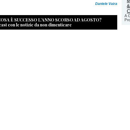
Daniele Vaira
A G
 COSA È SUCCESSO L’ANNO SCORSO AD AGOSTO?
Pro
cast con le notizie da non dimenticare