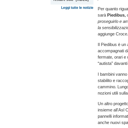
Leggi tutte le notizie
Per quanto rigua
sarà
Piedibus,
o
proseguirlo e amp
la sensibilizzazi
aggiunge Croce
Il Piedibus è un
accompagnati da a
fermate, orari e
“autista” davanti 
I bambini vanno
stabilito e racco
cammino. Lungo i
nozioni utili su
Un altro progett
insieme all'Asl 
pannelli informat
anche nuovi spaz