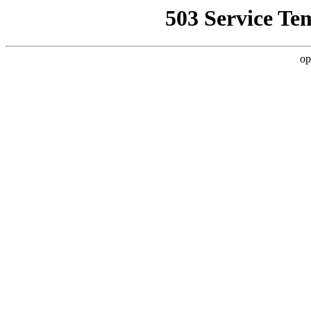
503 Service Te
op