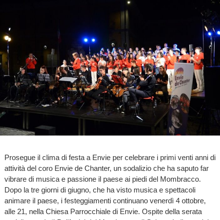
Prosegue il clima di festa a Envie per celebrare i primi venti anni di
attività del coro Envie de Chanter, un sodalizio che ha saputo far
vibrare di musica e passione il paese ai piedi del Mombracco.
Dopo la tre giorni di giugno, che ha visto musica e spettacoli
animare il paese, i festeggiamenti continuano venerdì 4 ottobre,
alle 21, nella Chiesa Parrocchiale di Envie. Ospite della serata