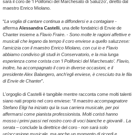
sarà il coro de ‘I Polifonici del Marchesato di Saluzzo’, diretto dal
maestro Enrico Miolano.
“
La voglia di cantare continua a diffondersi e a contagiare
-
afferma
Alessandra Castelli
, una delle fondatrici di Envie de
Chanter insieme a
Flavio Fraire
. -
Sono molte le ragioni affettive e
musicali che legano da tempo il coro enviese a quello saluzzese:
l'amicizia con il maestro Enrico Miolano, con cui io e Flavio
abbiamo condiviso gli studi in Conservatorio, e la mia lunga
esperienza come corista con ‘I Polifonici del Marchesato’. Flavio,
inoltre, ha accompagnato il coro in diverse occasioni, e il
presidente Alex Balangero, anch’egli enviese, è cresciuto tra le fila
di Envie de Chanter
”.
L'orgoglio di Castelli è tangibile mentre racconta come molti talenti
siano nati proprio nel coro enviese: “
Il maestro accompagnatore
Stefano Eligi ha iniziato qui la sua carriera musicale, per poi
affermarsi come pianista professionista. Molti coristi hanno
mosso i primi passi nel nostro coro di voci bianche e giovanili . La
serata
– conclude la direttrice del coro -
non sarà solo
un’occasione musicale, ma anche un momento di ricordi e