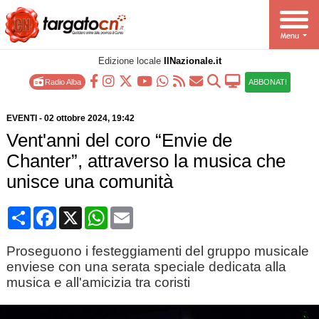
Edizione locale
IlNazionale.it
Radio Alba
ABBONATI
EVENTI
-
02 ottobre 2024
, 19:42
Vent'anni del coro “Envie de
Chanter”, attraverso la musica che
unisce una comunità
Condividi
Facebook
X
WhatsApp
Email
Proseguono i festeggiamenti del gruppo musicale
enviese con una serata speciale dedicata alla
musica e all'amicizia tra coristi