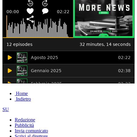
Home
Indietro
SU
Redazione
Pubblicità
Invia comunicato
Scrivi al direttore