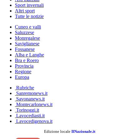
Sport invernali
Altri sport
Tutte le notizie
Cuneo e valli
Saluzzese
Monregalese
Saviglianese
Fossanese
Alba e Langhe
Bra e Roero
Provincia
Regione
Europa
Rubriche
Sanremonews.it
Savonanews.it
Montecarlonews.it
Torinoggi.it
Lavocediasti.it
Lavocedigenova.it
Edizione locale
IlNazionale.it