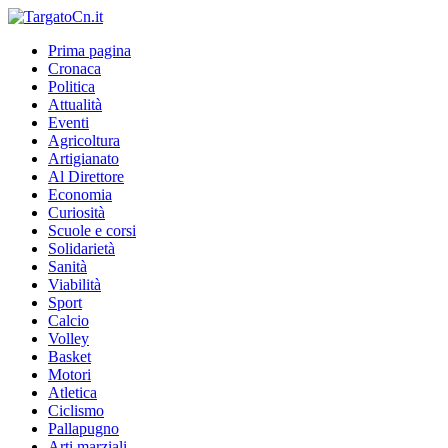
Prima pagina
Cronaca
Politica
Attualità
Eventi
Agricoltura
Artigianato
Al Direttore
Economia
Curiosità
Scuole e corsi
Solidarietà
Sanità
Viabilità
Sport
Calcio
Volley
Basket
Motori
Atletica
Ciclismo
Pallapugno
Arti marziali