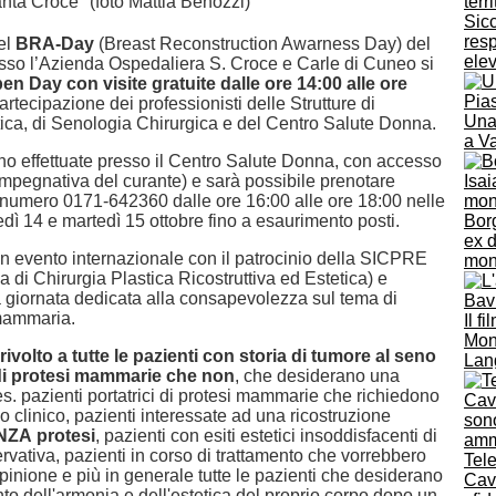
nta Croce" (foto Mattia Benozzi)
Sic
resp
el
BRA-Day
(Breast Reconstruction Awarness Day) del
elev
sso l’Azienda Ospedaliera S. Croce e Carle di Cuneo si
en Day con visite gratuite dalle ore 14:00 alle ore
artecipazione dei professionisti delle Strutture di
Una 
tica, di Senologia Chirurgica e del Centro Salute Donna.
a Va
nno effettuate presso il Centro Salute Donna, con accesso
impegnativa del curante) e sarà possibile prenotare
 numero 0171-642360 dalle ore 16:00 alle ore 18:00 nelle
edì 14 e martedì 15 ottobre fino a esaurimento posti.
Bor
ex 
n evento internazionale con il patrocinio della SICPRE
mont
na di Chirurgia Plastica Ricostruttiva ed Estetica) e
a giornata dedicata alla consapevolezza sul tema di
 mammaria.
Il f
Mona
ivolto a tutte le pazienti con storia di tumore al seno
Lang
 di protesi mammarie che non
, che desiderano una
es. pazienti portatrici di protesi mammarie che richiedono
 clinico, pazienti interessate ad una ricostruzione
NZA
protesi
, pazienti con esiti estetici insoddisfacenti di
rvativa, pazienti in corso di trattamento che vorrebbero
Tel
inione e più in generale tutte le pazienti che desiderano
Cava
o dell'armonia e dell'estetica del proprio corpo dopo un