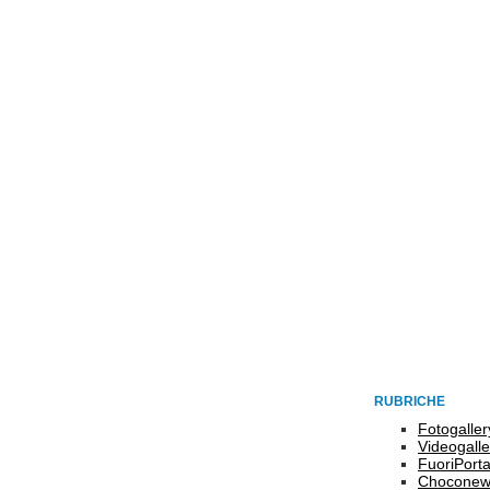
RUBRICHE
Fotogaller
Videogalle
FuoriPort
Choconew