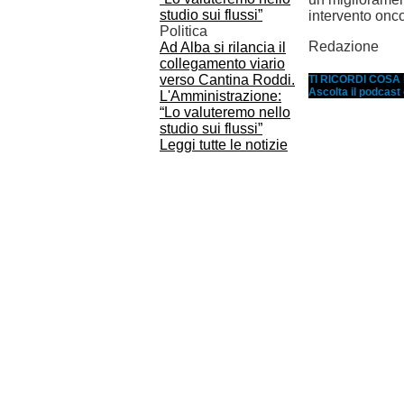
intervento onco
Politica
Redazione
Ad Alba si rilancia il
collegamento viario
verso Cantina Roddi.
TI RICORDI COS
Ascolta il podcast
L'Amministrazione:
“Lo valuteremo nello
studio sui flussi”
Leggi tutte le notizie