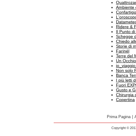
Quattroz
Ambiente 
Confartigi
L'oroscop
Datamete
Ridere & 
Il Punto d
Schegge d
Chiedo all
Storie di
Farinél
Terre del
Un Occhio
io_viaggi
Non solo 
Banca Terr
I più letti
Fuori EX
Gusto e G
Chirurgia 
Copertina
Prima Pagina
|
Copyright © 2013