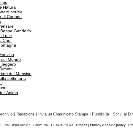
ampe
e Natura
anato notizie
o di Corinne
o
Pensare
i Beppe Gandolfo
i Luce
o Chef
 montagna
 Monviso
 sul Mondo
o_leggero
Fumetti
itori del Monviso
 della settimana
PO
usti
dell'Anima
Archivio
|
Redazione
|
Invia un Comunicato Stampa
|
Pubblicità
|
Scrivi al Dir
 - 2026 IlNazionale.it - Partita Iva: IT 03401570043 -
Credits
|
Privacy e cookie policy
|
Pr