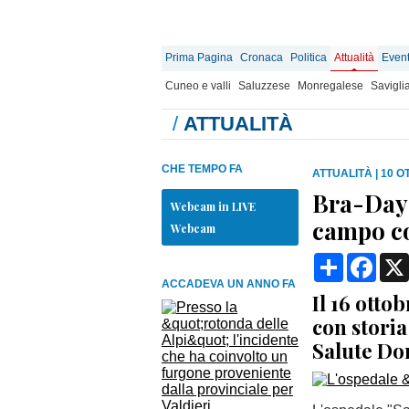
Prima Pagina
Cronaca
Politica
Attualità
Event
Cuneo e valli
Saluzzese
Monregalese
Savigli
/
ATTUALITÀ
CHE TEMPO FA
ATTUALITÀ
|
10 O
Bra-Day:
Webcam in LIVE
campo co
Webcam
Condividi
Face
ACCADEVA UN ANNO FA
Il 16 otto
con storia
Salute Do