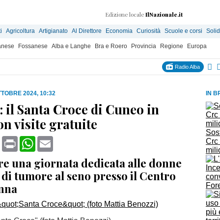
Edizione locale
IlNazionale.it
i
Agricoltura
Artigianato
Al Direttore
Economia
Curiosità
Scuole e corsi
Solid
anese
Fossanese
Alba e Langhe
Bra e Roero
Provincia
Regione
Europa
Radio Alba
TTOBRE 2024, 10:32
IN B
 il Santa Croce di Cuneo in
n visite gratuite
Sost
book
X
Print
WhatsApp
Email
Crc 
mili
bre una giornata dedicata alle donne
Ince
 di tumore al seno presso il Centro
conv
nna
For