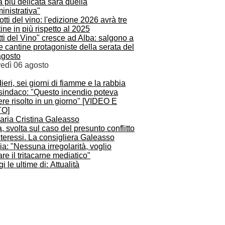
a più delicata sarà quella
inistrativa"
ti del Vino" cresce ad Alba: salgono a
e cantine protagoniste della serata del
agosto
vedì 06 agosto
ieri, sei giorni di fiamme e la rabbia
 sindaco: "Questo incendio poteva
re risolto in un giorno" [VIDEO E
O]
, svolta sul caso del presunto conflitto
nteressi. La consigliera Galeasso
ia: "Nessuna irregolarità, voglio
are il tritacarne mediatico"
i le ultime di: Attualità