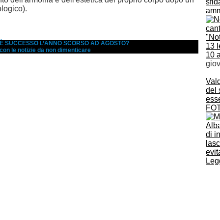
sfid
logico).
amm
"Not
A È SUCCESSO L’ANNO SCORSO AD AGOSTO?
13 l
 con le notizie da non dimenticare
10 
gio
Vald
del
esse
FOT
Alba
di i
lasc
evit
Legg