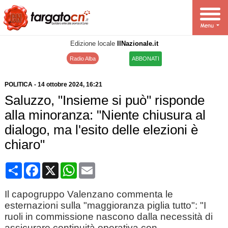
Edizione locale
IlNazionale.it
Radio Alba
ABBONATI
POLITICA
-
14 ottobre 2024
, 16:21
Saluzzo, "Insieme si può" risponde
alla minoranza: "Niente chiusura al
dialogo, ma l'esito delle elezioni è
chiaro"
Condividi
Facebook
X
WhatsApp
Email
Il capogruppo Valenzano commenta le
esternazioni sulla "maggioranza piglia tutto": "I
ruoli in commissione nascono dalla necessità di
assicurare continuità operativa con