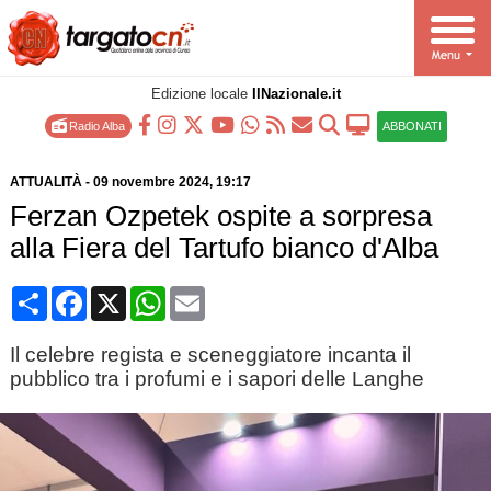
Edizione locale
IlNazionale.it
Radio Alba
ABBONATI
ATTUALITÀ
-
09 novembre 2024
, 19:17
Ferzan Ozpetek ospite a sorpresa
alla Fiera del Tartufo bianco d'Alba
Condividi
Facebook
X
WhatsApp
Email
Il celebre regista e sceneggiatore incanta il
pubblico tra i profumi e i sapori delle Langhe