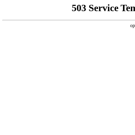
503 Service Te
op