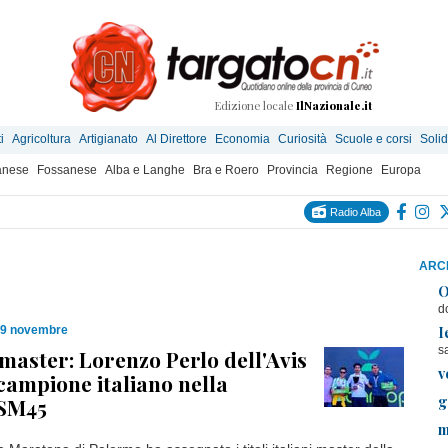
Edizione locale
IlNazionale.it
i
Agricoltura
Artigianato
Al Direttore
Economia
Curiosità
Scuole e corsi
Solid
anese
Fossanese
Alba e Langhe
Bra e Roero
Provincia
Regione
Europa
Radio Alba
ARCH
O
d
I
19 novembre
s
aster: Lorenzo Perlo dell'Avis
v
campione italiano nella
g
 SM45
m