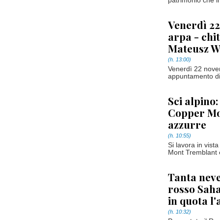
patrimonio che i
Venerdì 22
arpa - chi
Mateusz W
(h. 13:00)
Venerdì 22 novem
appuntamento di 
Sci alpino
Copper Mou
azzurre
(h. 10:55)
Si lavora in vist
Mont Tremblant 
Tanta neve,
rosso Saha
in quota l
(h. 10:32)