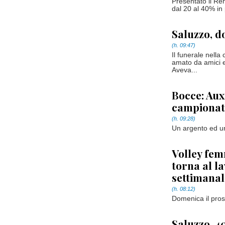
Presentato il Re
dal 20 al 40% in 
Saluzzo, d
(h. 09:47)
Il funerale nella
amato da amici e
Aveva...
Bocce: Aux
campionati
(h. 09:28)
Un argento ed u
Volley fem
torna al l
settimanal
(h. 08:12)
Domenica il pro
Saluzzo, 4