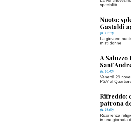
La ventinovesima
specialità
Nuoto: spl
Gastaldi ag
(h. 17:10)
La giovane nuota
misti donne
A Saluzzo 
Sant'Andrea
(h. 16:43)
Venerdì 29 nove
PSA' al Quartier
Rifreddo: c
patrona de
(h. 16:09)
Ricorrenza relig
in una giornata d