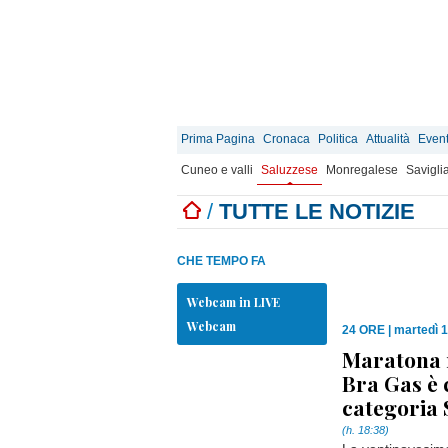
Prima Pagina
Cronaca
Politica
Attualità
Event
Cuneo e valli
Saluzzese
Monregalese
Savigli
/
TUTTE LE NOTIZIE
CHE TEMPO FA
Webcam in LIVE
Webcam
24 ORE
|
martedì 
Maratona m
Bra Gas è 
categoria
(h. 18:38)