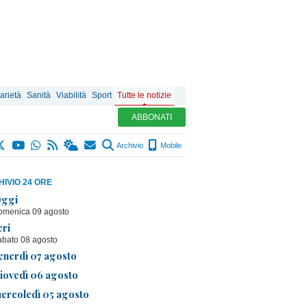
arietà
Sanità
Viabilità
Sport
Tutte le notizie
ABBONATI
Archivio
Mobile
IVIO 24 ORE
ggi
omenica 09 agosto
eri
abato 08 agosto
enerdì 07 agosto
iovedì 06 agosto
ercoledì 05 agosto