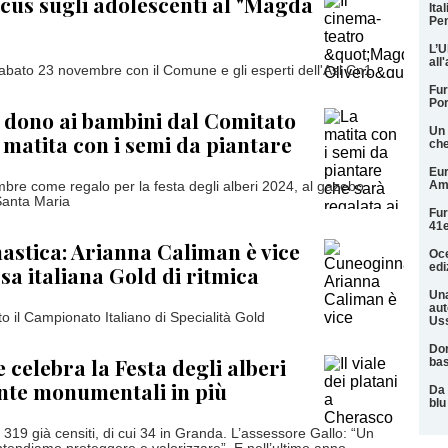
ocus sugli adolescenti al "Magda
Ita
Pen
L’U
all
bato 23 novembre con il Comune e gli esperti dell'Asl Cn1
Fur
Por
n dono ai bambini dal Comitato
Un 
 matita con i semi da piantare
che
Eur
Am
re come regalo per la festa degli alberi 2024, al gazebo
Santa Maria
Fur
41e
stica: Arianna Caliman è vice
Oce
edi
a italiana Gold di ritmica
Una
aut
o il Campionato Italiano di Specialità Gold
Uss
Dor
 celebra la Festa degli alberi
ba
nte monumentali in più
Da 
blu
319 già censiti, di cui 34 in Granda. L’assessore Gallo: “Un