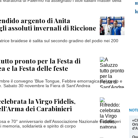
 Maratona di Palermo ha assegnato i titoli italiani master della
m
l
endido argento di Anita
li assoluti invernali di Riccione
trice braidese è salita sul secondo gradino del podio nei 200
tutto pronto per la Festa di
 e la Festa delle feste
mbre il convegno 'Blue Tongue, Febbre emorragica del cervo e
e. Sabato 30 novembre la Fiera di Sant'Andrea
elebrata la Virgo Fidelis,
ll’Arma dei Carabinieri
NOTI
«C
iosa e 70° anniversario dell’Associazione Nazionale Carabinieri
Orl
i memoria, solidarietà e spirito di corpo
d’A
Qua