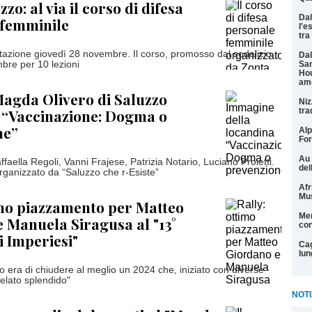
zo: al via il corso di difesa
Dal
 femminile
l'e
tra
tazione giovedì 28 novembre. Il corso, promosso dal sodalizio
Dal
embre per 10 lezioni
San
Hou
am
Magda Olivero di Saluzzo
Niz
: “Vaccinazione: Dogma o
tra
ne”
Alp
For
Au 
faella Regoli, Vanni Frajese, Patrizia Notario, Luciano Proietti.
del
ganizzato da “Saluzzo che r-Esiste”
Afr
Mu
imo piazzamento per Matteo
Men
 Manuela Siragusa al "13°
con
i Imperiesi"
Cag
lun
ivo era di chiudere al meglio un 2024 che, iniziato con diverse
ivelato splendido"
NOTI