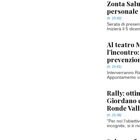
Zonta Saluz
personale
(h. 15:42)
Serata di presen
Inizierà il 5 dic
Al teatro 
l’incontro
prevenzio
(h. 15:41)
Interverranno Raf
Appuntamento or
Rally: ott
Giordano e
Ronde Vall
(h. 15:36)
"Per noi l'obiett
incognite, si è r