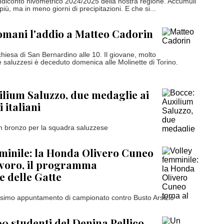
ndiconto nivometrico 2024/2025 della nostra regione. Accumuli
più, ma in meno giorni di precipitazioni. E che si...
omani l'addio a Matteo Cadorin
 chiesa di San Bernardino alle 10. Il giovane, molto
 saluzzesi è deceduto domenica alle Molinette di Torino.
ilium Saluzzo, due medaglie ai
 italiani
n bronzo per la squadra saluzzese
minile: la Honda Olivero Cuneo
avoro, il programma
e delle Gatte
ssimo appuntamento di campionato contro Busto Arsizio
00 studenti del Denina Pellico