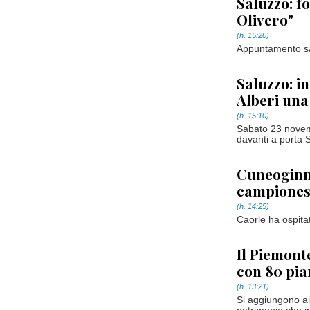
Saluzzo: f
Olivero"
(h. 15:20)
Appuntamento sa
Saluzzo: i
Alberi una
(h. 15:10)
Sabato 23 novemb
davanti a porta 
Cuneoginna
campioness
(h. 14:25)
Caorle ha ospitat
Il Piemonte
con 80 pia
(h. 13:21)
Si aggiungono ai 