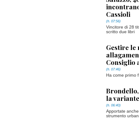
incontrano
Cassioli
(h. 07:56)
Vincitore di 28 t
scritto due libri
Gestire le 
allagament
Consiglio 
(h. 07:46)
Ha come primo fir
Brondello,
la variant
(h. 06:40)
Apportate anche 
strumento urbanis