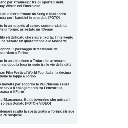
liano per stranieri/1: tre gli sportelli della
ny Wirton nel Pinerolese
kulele d’oro firmato da Sting e Muti andrà
'asta per i bambini in ospedale [FOTO]
to in un negozio al centro commerciale Le
te di Torino: arrestato un 43enne
filo elettrificato che riapre l’aorta: l'intervento
 ha salvato un quarantenne alle Molinette
opride: il passaggio di testimone da
sterdam a Torino
to in un'abitazione a Trofarello: arrestato
nne dopo la fuga in moto tra le vie della città
an Film Festival World Tour Italia: la decima
zione fa tappa a Torino
 navetta per scoprire la Val Chisone senza
o: al via il collegamento tra Fenestrelle,
eaux e il Forte
a Bianconera, il club juventino che unisce il
sso San Donato [FOTO e VIDEO]
domani scatta la sosta gratis a Torino: strisce
 e Ztl sospese