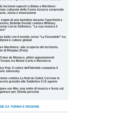
le incisioni rupestri a Blake e Mortimer:
state culturale della Costa Azzurra sorprende
 arte, storia e innovazione
 sogno di una bambina durante l'apartheid a
remo, Belinda Davids celebra Whitney
ston con la Sinfonica: "La sua musica è
ore"
za balla con il mondo, torna “La Farandole” tra
dizioni e culture globali
es Maritimes: alla scoperta del territorio.
te di Rimplas (Foto)
Cœur de Monaco, ultimi appuntamenti
l’estate tra Monte-Carlo e Mareterra
ica Pop: il colore dell’identità conquista il
sée Jakovsky
tone celebra La Nuit du Soleil, Cerrone in
certo gratuito alle Sablettes il 15 agosto
nes-sur-Mer, una notte di musica e festa sul
gomare per 20mila persone
ZIE DA TORINO E REGIONE