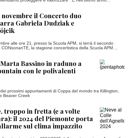
ntendiamo proteggere e valorizzare”. E nell’ultimo anno...
 novembre il Concerto duo
tarra Gabriela Dudziak e
ójcik
bre alle ore 21, presso la Scuola APM, si terrà il secondo
CONsonanTE, la stagione concertistica della Scuola APM....
: Marta Bassino in raduno a
ntain con le polivalenti
a dei prossimi appuntamenti di Coppa del mondo tra Killington,
e Beaver Creek
 troppo in fretta (e a volte
ra): il 2024 del Piemonte porta
'allarme sul clima impazzito