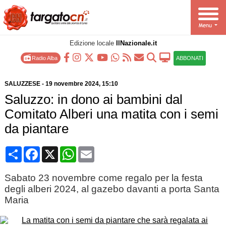
Edizione locale
IlNazionale.it
Radio Alba
ABBONATI
SALUZZESE
-
19 novembre 2024
, 15:10
Saluzzo: in dono ai bambini dal
Comitato Alberi una matita con i semi
da piantare
Condividi
Facebook
X
WhatsApp
Email
Sabato 23 novembre come regalo per la festa
degli alberi 2024, al gazebo davanti a porta Santa
Maria