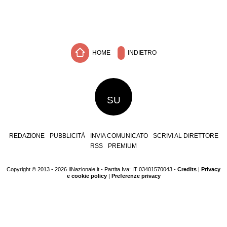
HOME
INDIETRO
SU
REDAZIONE
PUBBLICITÀ
INVIA COMUNICATO
SCRIVI AL DIRETTORE
RSS
PREMIUM
Copyright © 2013 - 2026 IlNazionale.it - Partita Iva: IT 03401570043 -
Credits
|
Privacy
e cookie policy
|
Preferenze privacy