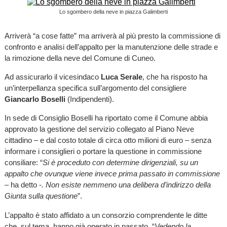
Lo sgombero della neve in piazza Galimberti
Arriverà “a cose fatte” ma arriverà al più presto la commissione di
confronto e analisi dell’appalto per la manutenzione delle strade e
la rimozione della neve del Comune di Cuneo.
Ad assicurarlo il vicesindaco
Luca Serale
, che ha risposto ha
un’interpellanza specifica sull’argomento del consigliere
Giancarlo Boselli
(Indipendenti).
In sede di Consiglio Boselli ha riportato come il Comune abbia
approvato la gestione del servizio collegato al Piano Neve
cittadino – e dal costo totale di circa otto milioni di euro – senza
informare i consiglieri o portare la questione in commissione
consiliare: “
Si è proceduto con determine dirigenziali, su un
appalto che ovunque viene invece prima passato in commissione
– ha detto -
. Non esiste nemmeno una delibera d’indirizzo della
Giunta sulla questione
”.
L’appalto è stato affidato a un consorzio comprendente le ditte
che, sul tema, hanno già operato in passato. “
Vedendo la