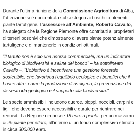
Durante l’ultima riunione della
Commissione Agricoltura
di Alba,
l’attenzione si è concentrata sul sostegno ai boschi contenenti
piante tartufigene. L’
assessore all’Ambiente
,
Roberto Cavallo
,
ha spiegato che la Regione Piemonte offre contributi ai proprietari
di terreni boschivi che dimostrano di avere piante potenzialmente
tartufigene e di mantenerle in condizioni ottimali.
"Il tartufo non è solo una risorsa commerciale, ma un indicatore
biologico di biodiversità e salute del bosco" – ha sottolineato
Cavallo –. "L’obiettivo è incentivare una gestione forestale
sostenibile, che favorisca l’equilibrio ecologico e i benefici che il
bosco offre, come la produzione di ossigeno, la prevenzione del
dissesto idrogeologico e il supporto alla biodiversità."
Le specie ammissibili includono querce, pioppi, noccioli, carpini e
tigli, che devono essere accessibili e curate per rientrare nei
requisiti. La Regione riconosce
18 euro a pianta
, per un massimo
di
25 piante per ettaro
, all’interno di un fondo complessivo stimato
in circa
300.000 euro
.