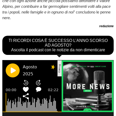
che con ogni azione anche piccola possiamo diffondere il Valore
Alpino, per contribuire a far germogliare sentimenti volti alla pace
tra i popoli, nelle famiglie e in ognuno di noi
” concludono le penne
nere.
redazione
TI RICORDI COSA È SUCCESSO L’ANNO SCORSO
AD AGOSTO?
Ascolta il podcast con le notizie da non dimenticare