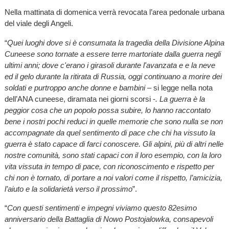
Nella mattinata di domenica verrà revocata l’area pedonale urbana
del viale degli Angeli.
“
Quei luoghi dove si è consumata la tragedia della Divisione Alpina
Cuneese sono tornate a essere terre martoriate dalla guerra negli
ultimi anni; dove c'erano i girasoli durante l'avanzata e e la neve
ed il gelo durante la ritirata di Russia, oggi continuano a morire dei
soldati e purtroppo anche donne e bambini
– si legge nella nota
dell’ANA cuneese, diramata nei giorni scorsi -
. La guerra è la
peggior cosa che un popolo possa subire, lo hanno raccontato
bene i nostri pochi reduci in quelle memorie che sono nulla se non
accompagnate da quel sentimento di pace che chi ha vissuto la
guerra è stato capace di farci conoscere. Gli alpini, più di altri nelle
nostre comunità, sono stati capaci con il loro esempio, con la loro
vita vissuta in tempo di pace, con riconoscimento e rispetto per
chi non è tornato, di portare a noi valori come il rispetto, l’amicizia,
l’aiuto e la solidarietà verso il prossimo
”.
“
Con questi sentimenti e impegni viviamo questo 82esimo
anniversario della Battaglia di Nowo Postojalowka, consapevoli