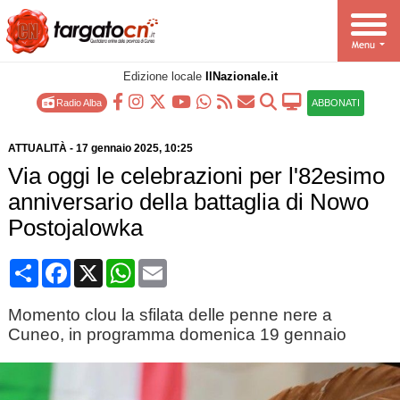
Edizione locale
IlNazionale.it
Radio Alba
ABBONATI
ATTUALITÀ
-
17 gennaio 2025
, 10:25
Via oggi le celebrazioni per l'82esimo
anniversario della battaglia di Nowo
Postojalowka
Condividi
Facebook
X
WhatsApp
Email
Momento clou la sfilata delle penne nere a
Cuneo, in programma domenica 19 gennaio