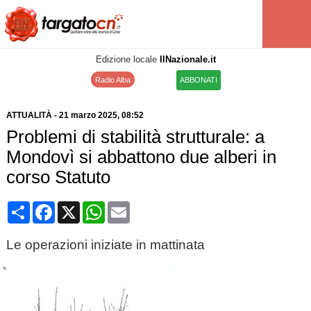
Edizione locale
IlNazionale.it
Radio Alba
ABBONATI
ATTUALITÀ
-
21 marzo 2025
, 08:52
Problemi di stabilità strutturale: a
Mondovì si abbattono due alberi in
corso Statuto
Condividi
Facebook
X
WhatsApp
Email
Le operazioni iniziate in mattinata