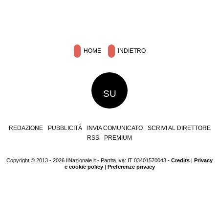
HOME
INDIETRO
SU
REDAZIONE
PUBBLICITÀ
INVIA COMUNICATO
SCRIVI AL DIRETTORE
RSS
PREMIUM
Copyright © 2013 - 2026 IlNazionale.it - Partita Iva: IT 03401570043 -
Credits
|
Privacy
e cookie policy
|
Preferenze privacy