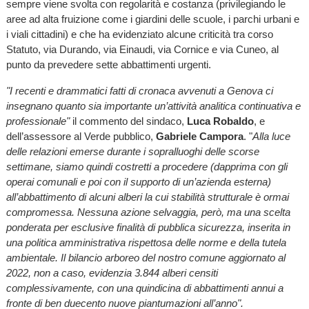
sempre viene svolta con regolarità e costanza (privilegiando le
aree ad alta fruizione come i giardini delle scuole, i parchi urbani e
i viali cittadini) e che ha evidenziato alcune criticità tra corso
Statuto, via Durando, via Einaudi, via Cornice e via Cuneo, al
punto da prevedere sette abbattimenti urgenti.
"I recenti e drammatici fatti di cronaca avvenuti a Genova ci
insegnano quanto sia importante un’attività analitica continuativa e
professionale"
il commento del sindaco,
Luca Robaldo
, e
dell’assessore al Verde pubblico,
Gabriele Campora
. "
Alla luce
delle relazioni emerse durante i sopralluoghi delle scorse
settimane, siamo quindi costretti a procedere (dapprima con gli
operai comunali e poi con il supporto di un’azienda esterna)
all’abbattimento di alcuni alberi la cui stabilità strutturale è ormai
compromessa. Nessuna azione selvaggia, però, ma una scelta
ponderata per esclusive finalità di pubblica sicurezza, inserita in
una politica amministrativa rispettosa delle norme e della tutela
ambientale. Il bilancio arboreo del nostro comune aggiornato al
2022, non a caso, evidenzia 3.844 alberi censiti
complessivamente, con una quindicina di abbattimenti annui a
fronte di ben duecento nuove piantumazioni all’anno".