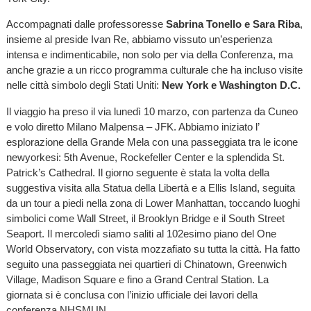
Accompagnati dalle professoresse
Sabrina Tonello e Sara Riba
,
insieme al preside Ivan Re, abbiamo vissuto un’esperienza
intensa e indimenticabile, non solo per via della Conferenza, ma
anche grazie a un ricco programma culturale che ha incluso visite
nelle città simbolo degli Stati Uniti:
New York e Washington D.C.
Il viaggio ha preso il via lunedì 10 marzo, con partenza da Cuneo
e volo diretto Milano Malpensa – JFK. Abbiamo iniziato l’
esplorazione della Grande Mela con una passeggiata tra le icone
newyorkesi: 5th Avenue, Rockefeller Center e la splendida St.
Patrick’s Cathedral. Il giorno seguente è stata la volta della
suggestiva visita alla Statua della Libertà e a Ellis Island, seguita
da un tour a piedi nella zona di Lower Manhattan, toccando luoghi
simbolici come Wall Street, il Brooklyn Bridge e il South Street
Seaport. Il mercoledì siamo saliti al 102esimo piano del One
World Observatory, con vista mozzafiato su tutta la città. Ha fatto
seguito una passeggiata nei quartieri di Chinatown, Greenwich
Village, Madison Square e fino a Grand Central Station. La
giornata si è conclusa con l’inizio ufficiale dei lavori della
conferenza NHSMUN.