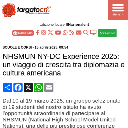
Edizione locale
IlNazionale.it
Radio Alba
ABBONATI
SCUOLE E CORSI
-
15 aprile 2025
, 09:54
NHSMUN NY-DC Experience 2025:
un viaggio di crescita tra diplomazia e
cultura americana
Condividi
Facebook
X
WhatsApp
Email
Dal 10 al 19 marzo 2025, un gruppo selezionato
di 19 studenti del nostro istituto ha avuto
l’opportunità straordinaria di partecipare al
NHSMUN (National High School Model United
Nations), una delle più prestigiose conferenze