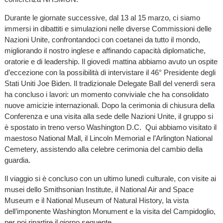
Durante le giornate successive, dal 13 al 15 marzo, ci siamo
immersi in dibattiti e simulazioni nelle diverse Commissioni delle
Nazioni Unite, confrontandoci con coetanei da tutto il mondo,
migliorando il nostro inglese e affinando capacità diplomatiche,
oratorie e di leadership. Il giovedì mattina abbiamo avuto un ospite
d’eccezione con la possibilità di intervistare il 46° Presidente degli
Stati Uniti Joe Biden. Il tradizionale Delegate Ball del venerdì sera
ha concluso i lavori: un momento conviviale che ha consolidato
nuove amicizie internazionali. Dopo la cerimonia di chiusura della
Conferenza e una visita alla sede delle Nazioni Unite, il gruppo si
è spostato in treno verso Washington D.C. Qui abbiamo visitato il
maestoso National Mall, il Lincoln Memorial e l’Arlington National
Cemetery, assistendo alla celebre cerimonia del cambio della
guardia.
Il viaggio si è concluso con un ultimo lunedì culturale, con visite ai
musei dello Smithsonian Institute, il National Air and Space
Museum e il National Museum of Natural History, la vista
dell’imponente Washington Monument e la visita del Campidoglio,
per poi ripartire il giorno seguente.