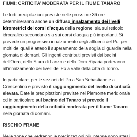
FIUMI: CRITICITA’ MODERATA PER IL FIUME TANARO
Le forti precipitazioni previste nelle prossime 36 ore
determineranno anche
un diffuso
innalzamento dei livelli
idrometrici dei corsi d'acqua
della regione
, sia sul reticolo
idrografico secondario sia sui corsi d'acqua più importanti. Si
prevede un progressivo innalzamento degli affluenti del Po: per
molti dei quali è atteso il superamento della soglia di guardia nella
giornata di domani. Gli ingenti contributi previsti dai bacini
dell’Orco, dello Stura di Lanzo e della Dora Riparia porteranno
all’innalzamento dei livelli del Po a valle della città di Torino.
In particolare, per le sezioni del Po a San Sebastiano e a
Crescentino è previsto
il raggiungimento del livello di criticità
elevata
. Date le precipitazioni previste nel Piemonte meridionale
ed in particolare
sul bacino del Tanaro si prevede il
raggiungimento della criticità moderata per il fiume Tanaro
nella giornata di domani.
RISCHIO FRANE
Nelle zone che vedranno le precipitazioni più intense sono attesi