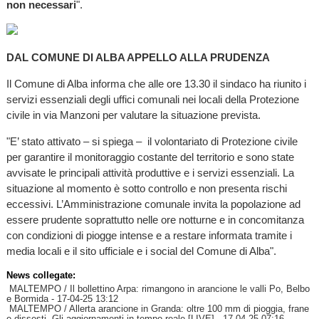
non necessari
".
DAL COMUNE DI ALBA APPELLO ALLA PRUDENZA
Il Comune di Alba informa che alle ore 13.30 il sindaco ha riunito i
servizi essenziali degli uffici comunali nei locali della Protezione
civile in via Manzoni per valutare la situazione prevista.
"E’ stato attivato – si spiega – il volontariato di Protezione civile
per garantire il monitoraggio costante del territorio e sono state
avvisate le principali attività produttive e i servizi essenziali. La
situazione al momento è sotto controllo e non presenta rischi
eccessivi. L’Amministrazione comunale invita la popolazione ad
essere prudente soprattutto nelle ore notturne e in concomitanza
con condizioni di piogge intense e a restare informata tramite i
media locali e il sito ufficiale e i social del Comune di Alba".
News collegate:
MALTEMPO / Il bollettino Arpa: rimangono in arancione le valli Po, Belbo
e Bormida
- 17-04-25 13:12
MALTEMPO / Allerta arancione in Granda: oltre 100 mm di pioggia, frane
e dissesti. Gli aggiornamenti in tempo reale [LIVE]
- 17-04-25 07:16