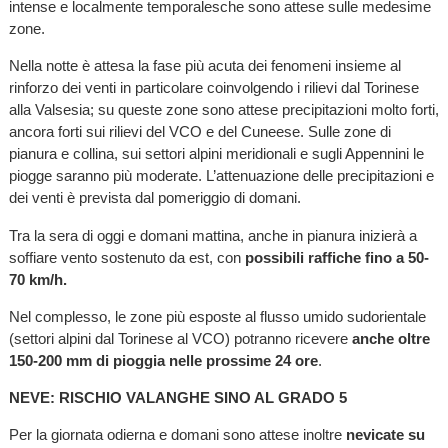
intense e localmente temporalesche sono attese sulle medesime
zone.
Nella notte è attesa la fase più acuta dei fenomeni insieme al
rinforzo dei venti in particolare coinvolgendo i rilievi dal Torinese
alla Valsesia; su queste zone sono attese precipitazioni molto forti,
ancora forti sui rilievi del VCO e del Cuneese. Sulle zone di
pianura e collina, sui settori alpini meridionali e sugli Appennini le
piogge saranno più moderate. L’attenuazione delle precipitazioni e
dei venti è prevista dal pomeriggio di domani.
Tra la sera di oggi e domani mattina, anche in pianura inizierà a
soffiare vento sostenuto da est, con
possibili raffiche fino a 50-
70 km/h.
Nel complesso, le zone più esposte al flusso umido sudorientale
(settori alpini dal Torinese al VCO) potranno ricevere
anche oltre
150-200 mm di pioggia nelle prossime 24 ore
.
NEVE: RISCHIO VALANGHE SINO AL GRADO 5
Per la giornata odierna e domani sono attese inoltre
nevicate su