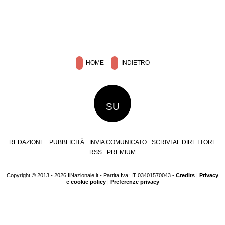
HOME
INDIETRO
SU
REDAZIONE
PUBBLICITÀ
INVIA COMUNICATO
SCRIVI AL DIRETTORE
RSS
PREMIUM
Copyright © 2013 - 2026 IlNazionale.it - Partita Iva: IT 03401570043 -
Credits
|
Privacy
e cookie policy
|
Preferenze privacy