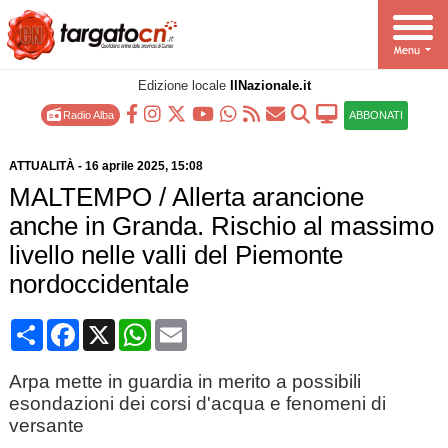
Edizione locale
IlNazionale.it
Radio Alba
ABBONATI
ATTUALITÀ
-
16 aprile 2025
, 15:08
MALTEMPO / Allerta arancione
anche in Granda. Rischio al massimo
livello nelle valli del Piemonte
nordoccidentale
Condividi
Facebook
X
WhatsApp
Email
Arpa mette in guardia in merito a possibili
esondazioni dei corsi d'acqua e fenomeni di
versante