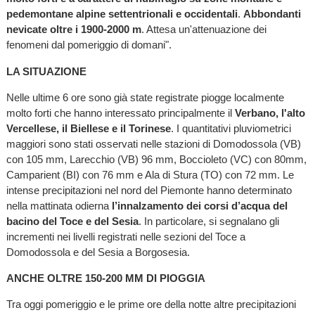
pedemontane alpine settentrionali e occidentali
.
Abbondanti
nevicate oltre i 1900-2000 m
. Attesa un'attenuazione dei
fenomeni dal pomeriggio di domani".
LA SITUAZIONE
Nelle ultime 6 ore sono già state registrate piogge localmente
molto forti che hanno interessato principalmente il
Verbano, l'alto
Vercellese, il Biellese e il Torinese
. I quantitativi pluviometrici
maggiori sono stati osservati nelle stazioni di Domodossola (VB)
con 105 mm, Larecchio (VB) 96 mm, Boccioleto (VC) con 80mm,
Camparient (BI) con 76 mm e Ala di Stura (TO) con 72 mm. Le
intense precipitazioni nel nord del Piemonte hanno determinato
nella mattinata odierna
l’innalzamento dei corsi d’acqua del
bacino del Toce e del Sesia
. In particolare, si segnalano gli
incrementi nei livelli registrati nelle sezioni del Toce a
Domodossola e del Sesia a Borgosesia.
ANCHE OLTRE 150-200 MM DI PIOGGIA
Tra oggi pomeriggio e le prime ore della notte altre precipitazioni