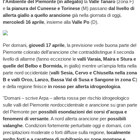
l’Ambiente del Piemonte (in allegato)
la
Valle Tanaro
(zona F)
e
la pianura del Cuneese e Torinese
(M) passano
dal livello di
allerta giallo a quello arancione
già nella giornata di oggi,
mercoledì 16 aprile
, insieme alla
Valle Po
(D).
Per domani,
giovedì 17 aprile
, la previsione vede buona parte del
Piemonte colorato dell’arancione che contraddistingue il seconda
livello di allarme (fanno eccezione le
valli Varaia, Maira e Stura e
quelle del Belbo e Bormida,
in giallo) mentre un’ampia fetta nella
parte nord occidentale (
valli Sesia, Cervo e Chiusella nella zona
B e valli Orco, Lanzo, Bassa Val di Susa e Sangone in zona C
)
e della regione finisce
in rosso per allerta idrogeologica
.
"Domani – scrive Arpa – allerta rossa per rischio idrogeologico
sulle valli del Piemonte nordoccidentrale e arancione su gran parte
del Piemonte per
possibili esondazioni dei corsi d'acqua e
fenomeni di versante
. A nord allerta arancione per
possibili
valanghe
. Condizioni fortemente perturbate oggi e domani, con
precipitazioni moderate o forti diffuse sulla regione,
localmente
molto forti e a carattere di nubifragio su zone montane e