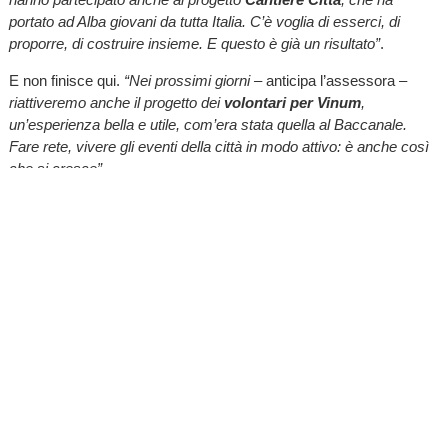
portato ad Alba giovani da tutta Italia. C’è voglia di esserci, di
proporre, di costruire insieme. E questo è già un risultato”
.
E non finisce qui.
“Nei prossimi giorni –
anticipa l’assessora –
riattiveremo anche il progetto dei
volontari per Vinum
,
un’esperienza bella e utile, com’era stata quella al Baccanale.
Fare rete, vivere gli eventi della città in modo attivo: è anche così
che si cresce”
.
d.v.
TI RICORDI COSA È SUCCESSO L’ANNO SCORSO
AD AGOSTO?
Ascolta il podcast con le notizie da non dimenticare