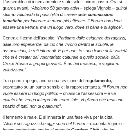
L'assemblea di insediamento è stato solo il primo passo. Ora si
guarda avanti.
“Abbiamo 58 giovani attivi –
spiega Vignolo –
quindi
stiamo valutando la possibilità di creare delle
commissioni
tematiche
per lavorare in modo più efficace. Il Forum non deve
essere una vetrina, ma un luogo vero, dove si parla e si agisce”
.
Centrale il tema dell’ascolto:
“Partiamo dalle esigenze dei ragazzi,
dalle loro esperienze, da ciò che vivono dentro le scuole, le
associazioni, le reti informali. E per questo sono felice della varietà
che si è creata: dal volontariato culturale a quello sociale, dalla
Croce Rossa ai gruppi giovanili. È un bel mosaico, e vogliamo
valorizzarlo”
.
Tra i primi impegni, anche una revisione del
regolamento
,
soprattutto su un punto sensibile: la rappresentanza.
“Il Forum non
vuole essere un luogo politico –
chiarisce l’assessora –
e va
evitato che venga interpretato come tale. Vogliamo che resti uno
spazio di tutti, non di qualcuno”
.
Il fermento è reale. E si innesta in una fase viva per la città.
“Alcuni dei ragazzi che oggi sono nel Forum –
racconta Vignolo –
hanno partecipato anche al progetto
Cantiere Città
, che ha