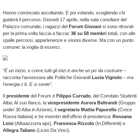
Hanno cominciato ascoltando. E poi votando, scegliendo chi
guiderà il percorso. Giovedì 17 aprile, nella sala consiliare del
Palazzo comunale, i ragazzi del
Forum Giovani
si sono ritrovati
per la prima volta faccia a faccia:
36 su 58 membri
totali, con alle
spalle percorsi, appartenenze e visioni diverse. Ma con un punto
comune: la voglia di esserci.
“È un inizio, e come tutti gli inizi è anche un po’ da costruire –
racconta l’assessora alle Politiche Giovanili
Lucia Vignolo
–
ma
l’energia c’è. E si sente”
.
Il
presidente
del Forum è
Filippo Currado
, del Comitato Studenti
Alba. Al suo fianco, la
vicepresidente
Aurora Beltrandi
(Gruppo
under 30 Alba in Azione), il
segretario
Mattia Papurello
(Croce
Rossa Italiana) e tre membri dell’ufficio di presidenza:
Rossana
Loisi
(Albaazzurra aps),
Francesca Rizzolo
(In.Differenti) e
Allegra Taliano
(Liceo Da Vinci).