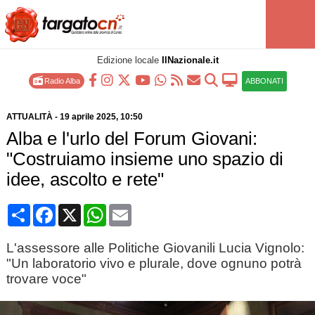
Edizione locale
IlNazionale.it
Radio Alba
ABBONATI
ATTUALITÀ
-
19 aprile 2025
, 10:50
Alba e l'urlo del Forum Giovani:
"Costruiamo insieme uno spazio di
idee, ascolto e rete"
Condividi
Facebook
X
WhatsApp
Email
L'assessore alle Politiche Giovanili Lucia Vignolo:
"Un laboratorio vivo e plurale, dove ognuno potrà
trovare voce"