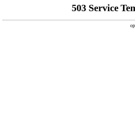
503 Service Te
op