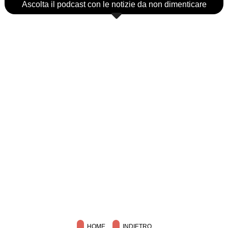
Ascolta il podcast con le notizie da non dimenticare
HOME
INDIETRO