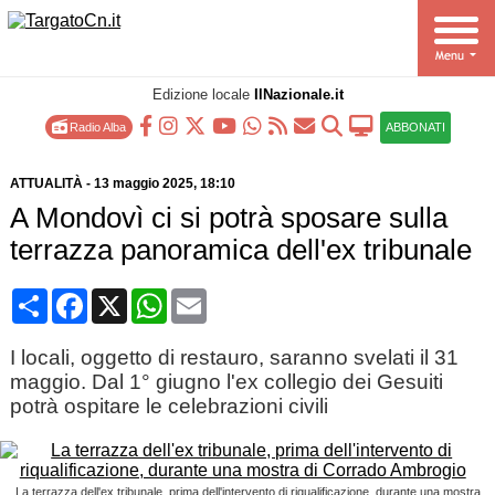
Edizione locale
IlNazionale.it
Radio Alba
ABBONATI
ATTUALITÀ
-
13 maggio 2025
, 18:10
A Mondovì ci si potrà sposare sulla
terrazza panoramica dell'ex tribunale
Condividi
Facebook
X
WhatsApp
Email
I locali, oggetto di restauro, saranno svelati il 31
maggio. Dal 1° giugno l'ex collegio dei Gesuiti
potrà ospitare le celebrazioni civili
La terrazza dell'ex tribunale, prima dell'intervento di riqualificazione, durante una mostra