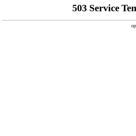
503 Service Te
op