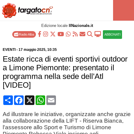
Edizione locale
IlNazionale.it
Radio Alba
ABBONATI
EVENTI
-
17 maggio 2025
, 10:35
Estate ricca di eventi sportivi outdoor
a Limone Piemonte: presentato il
programma nella sede dell'Atl
[VIDEO]
Condividi
Facebook
X
WhatsApp
Email
Ad illustrare le iniziative, organizzate anche grazie
alla collaborazione della LIFT - Riserva Bianca,
l'assessore allo Sport e Turismo di Limone
Piemonte Rebecca Viale insieme agli