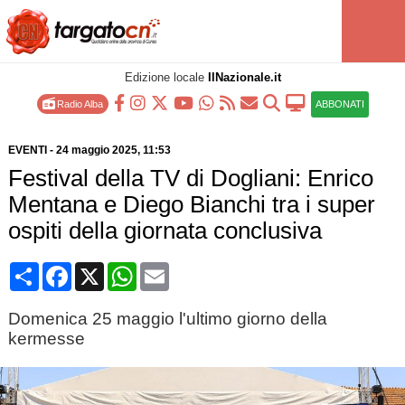
Edizione locale
IlNazionale.it
Radio Alba
ABBONATI
EVENTI
-
24 maggio 2025
, 11:53
Festival della TV di Dogliani: Enrico
Mentana e Diego Bianchi tra i super
ospiti della giornata conclusiva
Condividi
Facebook
X
WhatsApp
Email
Domenica 25 maggio l'ultimo giorno della
kermesse