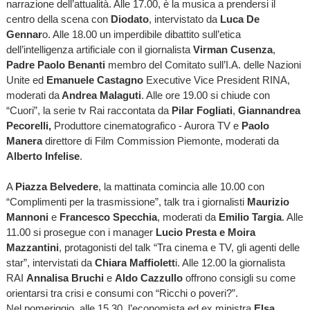
narrazione dell’attualità. Alle 17.00, è la musica a prendersi il
centro della scena con
Diodato
, intervistato da
Luca De
Gennar
o. Alle 18.00 un imperdibile dibattito sull’etica
dell’intelligenza artificiale con il giornalista
Virman Cusenza
,
Padre Paolo Benanti
membro del Comitato sull’I.A. delle Nazioni
Unite ed
Emanuele Castagno
Executive Vice President RINA,
moderati da
Andrea Malaguti
. Alle ore 19.00 si chiude con
“Cuori”, la serie tv Rai raccontata da
Pilar Fogliati
,
Giannandrea
Pecorelli,
Produttore cinematografico - Aurora TV e
Paolo
Manera
direttore di Film Commission Piemonte, moderati da
Alberto Infelise
.
A
Piazza Belvedere
, la mattinata comincia alle 10.00 con
“Complimenti per la trasmissione”, talk tra i giornalisti
Maurizio
Mannoni
e
Francesco Specchia
, moderati da
Emilio Targia
. Alle
11.00 si prosegue con i manager
Lucio Presta e Moira
Mazzantini
, protagonisti del talk “Tra cinema e TV, gli agenti delle
star”, intervistati da
Chiara Maffiolett
i. Alle 12.00 la giornalista
RAI
Annalisa Bruchi
e
Aldo Cazzullo
offrono consigli su come
orientarsi tra crisi e consumi con “Ricchi o poveri?”.
Nel pomeriggio, alle 15.30, l’economista ed ex ministra
Elsa