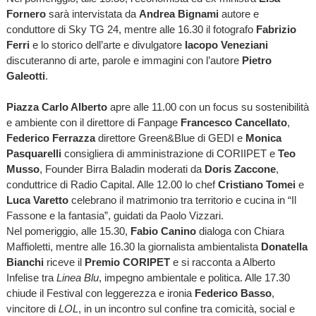
Fornero
sarà intervistata da
Andrea Bignami
autore e
conduttore di Sky TG 24, mentre alle 16.30 il fotografo
Fabrizio
Ferri
e lo storico dell’arte e divulgatore
Iacopo Veneziani
discuteranno di arte, parole e immagini con l’autore
Pietro
Galeotti
.
Piazza Carlo Alberto
apre alle 11.00 con un focus su sostenibilità
e ambiente con il direttore di Fanpage
Francesco Cancellato
,
Federico Ferrazza
direttore Green&Blue di GEDI e
Monica
Pasquarelli
consigliera di amministrazione di CORIIPET e
Teo
Musso
, Founder Birra Baladin moderati da
Doris Zaccone
,
conduttrice di Radio Capital. Alle 12.00 lo chef
Cristiano Tomei
e
Luca Varetto
celebrano il matrimonio tra territorio e cucina in “Il
Fassone e la fantasia”, guidati da Paolo Vizzari.
Nel pomeriggio, alle 15.30,
Fabio Canino
dialoga con Chiara
Maffioletti, mentre alle 16.30 la giornalista ambientalista
Donatella
Bianchi
riceve il
Premio CORIPET
e si racconta a Alberto
Infelise tra
Linea Blu
, impegno ambientale e politica. Alle 17.30
chiude il Festival con leggerezza e ironia
Federico Basso
,
vincitore di
LOL
, in un incontro sul confine tra comicità, social e