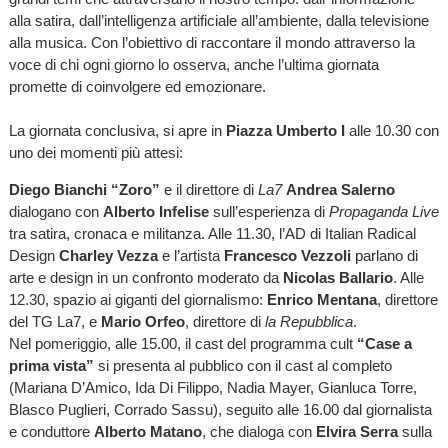
alla satira, dall’intelligenza artificiale all’ambiente, dalla televisione
alla musica. Con l’obiettivo di raccontare il mondo attraverso la
voce di chi ogni giorno lo osserva, anche l’ultima giornata
promette di coinvolgere ed emozionare.
La giornata conclusiva, si apre in
Piazza Umberto I
alle 10.30 con
uno dei momenti più attesi:
Diego Bianchi “Zoro”
e il direttore di
La7
Andrea Salerno
dialogano con
Alberto Infelise
sull’esperienza di
Propaganda Live
tra satira, cronaca e militanza. Alle 11.30, l’AD di Italian Radical
Design
Charley Vezza
e l’artista
Francesco Vezzoli
parlano di
arte e design in un confronto moderato da
Nicolas Ballario
. Alle
12.30, spazio ai giganti del giornalismo:
Enrico Mentana
, direttore
del TG La7, e
Mario Orfeo
, direttore di
la Repubblica
.
Nel pomeriggio, alle 15.00, il cast del programma cult
“Case a
prima vista”
si presenta al pubblico con il cast al completo
(Mariana D’Amico, Ida Di Filippo, Nadia Mayer, Gianluca Torre,
Blasco Puglieri, Corrado Sassu), seguito alle 16.00 dal giornalista
e conduttore
Alberto Matano
, che dialoga con
Elvira Serra
sulla