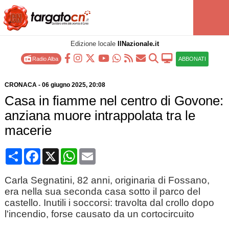
Edizione locale
IlNazionale.it
Radio Alba
ABBONATI
CRONACA
-
06 giugno 2025
, 20:08
Casa in fiamme nel centro di Govone:
anziana muore intrappolata tra le
macerie
Condividi
Facebook
X
WhatsApp
Email
Carla Segnatini, 82 anni, originaria di Fossano,
era nella sua seconda casa sotto il parco del
castello. Inutili i soccorsi: travolta dal crollo dopo
l'incendio, forse causato da un cortocircuito