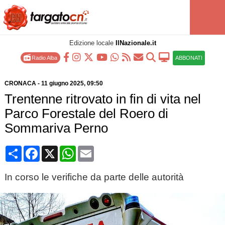
Edizione locale
IlNazionale.it
Radio Alba
ABBONATI
CRONACA
-
11 giugno 2025
, 09:50
Trentenne ritrovato in fin di vita nel
Parco Forestale del Roero di
Sommariva Perno
Condividi
Facebook
X
WhatsApp
Email
In corso le verifiche da parte delle autorità