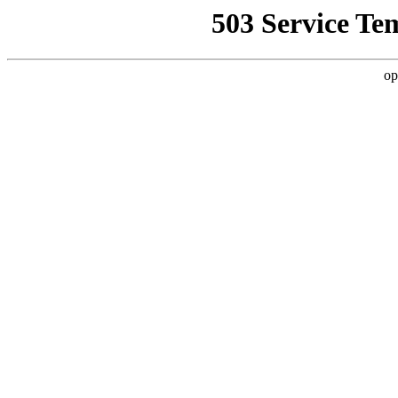
503 Service Te
op