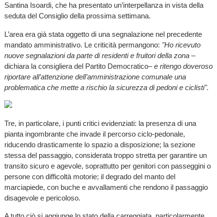
Santina Isoardi, che ha presentato un’interpellanza in vista della
seduta del Consiglio della prossima settimana.
L’area era già stata oggetto di una segnalazione nel precedente
mandato amministrativo. Le criticità permangono:
"Ho ricevuto
nuove segnalazioni da parte di residenti e fruitori della zona
–
dichiara la consigliera del Partito Democratico–
e ritengo doveroso
riportare all’attenzione dell’amministrazione comunale una
problematica che mette a rischio la sicurezza di pedoni e ciclisti".
Tre, in particolare, i punti critici evidenziati: la presenza di una
pianta ingombrante che invade il percorso ciclo-pedonale,
riducendo drasticamente lo spazio a disposizione; la sezione
stessa del passaggio, considerata troppo stretta per garantire un
transito sicuro e agevole, soprattutto per genitori con passeggini o
persone con difficoltà motorie; il degrado del manto del
marciapiede, con buche e avvallamenti che rendono il passaggio
disagevole e pericoloso.
A tutto ciò si aggiunge lo stato della carreggiata, particolarmente