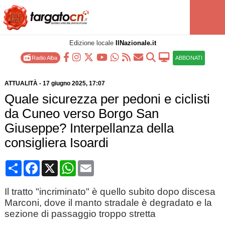
Edizione locale
IlNazionale.it
Radio Alba
ABBONATI
ATTUALITÀ
-
17 giugno 2025
, 17:07
Quale sicurezza per pedoni e ciclisti
da Cuneo verso Borgo San
Giuseppe? Interpellanza della
consigliera Isoardi
Condividi
Facebook
X
WhatsApp
Email
Il tratto "incriminato" è quello subito dopo discesa
Marconi, dove il manto stradale è degradato e la
sezione di passaggio troppo stretta