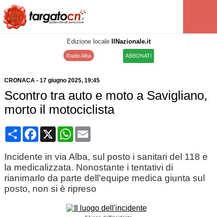
Edizione locale
IlNazionale.it
Radio Alba
ABBONATI
CRONACA
-
17 giugno 2025
, 19:45
Scontro tra auto e moto a Savigliano,
morto il motociclista
Condividi
Facebook
X
WhatsApp
Email
Incidente in via Alba, sul posto i sanitari del 118 e
la medicalizzata. Nonostante i tentativi di
rianimarlo da parte dell'equipe medica giunta sul
posto, non si è ripreso