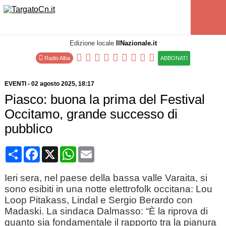
Edizione locale
IlNazionale.it
Radio Alba
ABBONATI
EVENTI
-
02 agosto 2025
, 18:17
Piasco: buona la prima del Festival
Occitamo, grande successo di
pubblico
Condividi
Facebook
X
WhatsApp
Email
Ieri sera, nel paese della bassa valle Varaita, si
sono esibiti in una notte elettrofolk occitana: Lou
Loop Pitakass, Lindal e Sergio Berardo con
Madaski. La sindaca Dalmasso: “È la riprova di
quanto sia fondamentale il rapporto tra la pianura