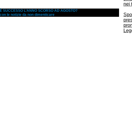
nei 
A È SUCCESSO L’ANNO SCORSO AD AGOSTO?
Spo
 con le notizie da non dimenticare
pres
pro
Legg