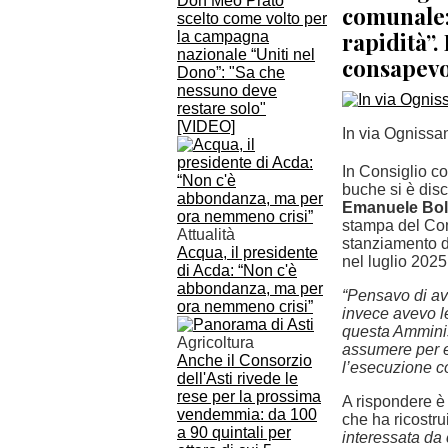
Don Meo Prato
comunale:
scelto come volto per
rapidità”.
la campagna
nazionale “Uniti nel
consapevo
Dono”: "Sa che
nessuno deve
restare solo"
[VIDEO]
In via Ognissan
In Consiglio co
buche si è disc
Emanuele Bol
stampa del Com
Attualità
stanziamento dei
Acqua, il presidente
nel luglio 2025
di Acda: “Non c'è
abbondanza, ma per
“Pensavo di av
ora nemmeno crisi”
invece avevo l
questa Amminis
Agricoltura
assumere per e
Anche il Consorzio
l’esecuzione co
dell'Asti rivede le
rese per la prossima
A rispondere è 
vendemmia: da 100
che ha ricostrui
a 90 quintali per
interessata da 