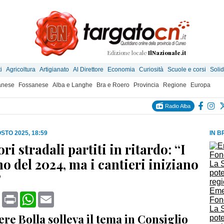
Edizione locale
IlNazionale.it
i
Agricoltura
Artigianato
Al Direttore
Economia
Curiosità
Scuole e corsi
Solid
anese
Fossanese
Alba e Langhe
Bra e Roero
Provincia
Regione
Europa
Radio Alba
STO 2025, 18:59
IN B
ori stradali partiti in ritardo: “I
o del 2024, ma i cantieri iniziano
”
Eme
book
X
Print
WhatsApp
Email
Fon
La S
iere Bolla solleva il tema in Consiglio
pote