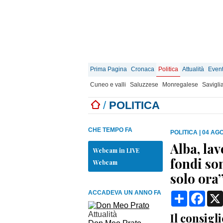
Prima Pagina
Cronaca
Politica
Attualità
Event
Cuneo e valli
Saluzzese
Monregalese
Savigli
/
POLITICA
CHE TEMPO FA
POLITICA
|
04 AGO
Alba, lav
Webcam in LIVE
fondi son
Webcam
solo ora
ACCADEVA UN ANNO FA
Condividi
Face
Attualità
Il consigl