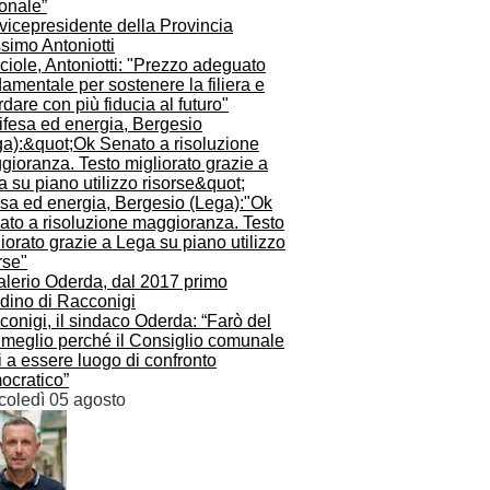
onale”
iole, Antoniotti: "Prezzo adeguato
amentale per sostenere la filiera e
dare con più fiducia al futuro"
esa ed energia, Bergesio (Lega):"Ok
ato a risoluzione maggioranza. Testo
iorato grazie a Lega su piano utilizzo
rse"
onigi, il sindaco Oderda: “Farò del
 meglio perché il Consiglio comunale
i a essere luogo di confronto
ocratico”
coledì 05 agosto