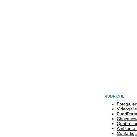
RUBRICHE
Fotogaller
Videogalle
FuoriPort
Choconew
Quattroz
Ambiente 
Confartigi