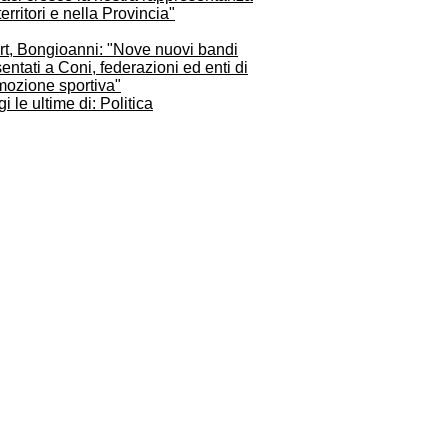
territori e nella Provincia"
rt, Bongioanni: "Nove nuovi bandi
entati a Coni, federazioni ed enti di
mozione sportiva"
i le ultime di: Politica