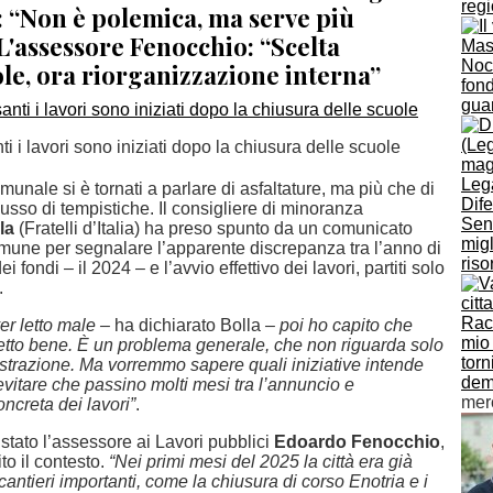
regi
 “Non è polemica, ma serve più
 L'assessore Fenocchio: “Scelta
Nocc
le, ora riorganizzazione interna”
fond
guar
ti i lavori sono iniziati dopo la chiusura delle scuole
munale si è tornati a parlare di asfaltature, ma più che di
Dif
usso di tempistiche. Il consigliere di minoranza
Sen
la
(Fratelli d’Italia) ha preso spunto da un comunicato
migl
une per segnalare l’apparente discrepanza tra l’anno di
riso
 fondi – il 2024 – e l’avvio effettivo dei lavori, partiti solo
.
Racc
er letto male –
ha dichiarato Bolla
– poi ho capito che
mio
etto bene. È un problema generale, che non riguarda solo
torn
trazione. Ma vorremmo sapere quali iniziative intende
dem
vitare che passino molti mesi tra l’annuncio e
mer
ncreta dei lavori”
.
stato l’assessore ai Lavori pubblici
Edoardo Fenocchio
,
to il contesto.
“Nei primi mesi del 2025 la città era già
cantieri importanti, come la chiusura di corso Enotria e i