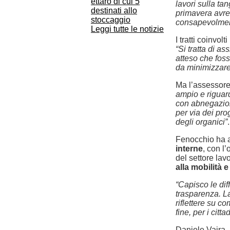
ettaro di cui 5
lavori sulla ta
destinati allo
primavera avre
stoccaggio
consapevolmente
Leggi tutte le notizie
I tratti coinvol
“Si tratta di a
atteso che fosse
da minimizzare 
Ma l’assessore
ampio e riguard
con abnegazio
per via dei pro
degli organici”
.
Fenocchio ha 
interne
, con l’
del settore lav
alla mobilità e 
“Capisco le dif
trasparenza. La
riflettere su co
fine, per i citta
Daniele Vaira