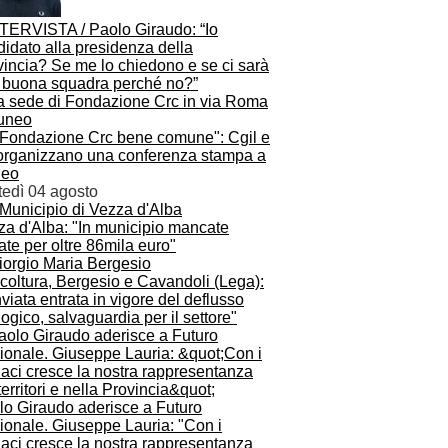
NTERVISTA / Paolo Giraudo: “Io
idato alla presidenza della
vincia? Se me lo chiedono e se ci sarà
 buona squadra perché no?”
 Fondazione Crc bene comune": Cgil e
 organizzano una conferenza stampa a
eo
tedì 04 agosto
za d'Alba: "In municipio mancate
ate per oltre 86mila euro"
coltura, Bergesio e Cavandoli (Lega):
viata entrata in vigore del deflusso
ogico, salvaguardia per il settore"
lo Giraudo aderisce a Futuro
ionale. Giuseppe Lauria: "Con i
aci cresce la nostra rappresentanza