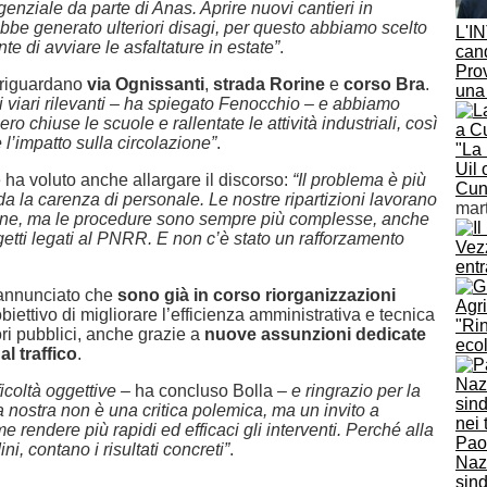
ngenziale da parte di Anas. Aprire nuovi cantieri in
bbe generato ulteriori disagi, per questo abbiamo scelto
L'I
 di avviare le asfaltature in estate”
.
cand
Pro
ti riguardano
via Ognissanti
,
strada Rorine
e
corso Bra
.
una
ssi viari rilevanti – ha spiegato Fenocchio – e abbiamo
ro chiuse le scuole e rallentate le attività industriali, così
l’impatto sulla circolazione”
.
"La
Uil
 ha voluto anche allargare il discorso:
“Il problema è più
Cun
a la carenza di personale. Le nostre ripartizioni lavorano
mar
ne, ma le procedure sono sempre più complesse, anche
getti legati al PNRR. E non c’è stato un rafforzamento
Vez
entr
annunciato che
sono già in corso riorganizzazioni
Agri
obiettivo di migliorare l’efficienza amministrativa e tecnica
"Rin
ori pubblici, anche grazie a
nuove assunzioni dedicate
ecol
al traffico
.
ficoltà oggettive –
ha concluso Bolla
– e ringrazio per la
 nostra non è una critica polemica, ma un invito a
me rendere più rapidi ed efficaci gli interventi. Perché alla
Pao
dini, contano i risultati concreti”
.
Naz
sind